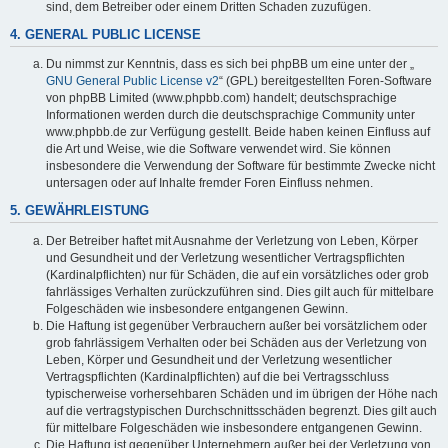
sind, dem Betreiber oder einem Dritten Schaden zuzufügen.
4. GENERAL PUBLIC LICENSE
Du nimmst zur Kenntnis, dass es sich bei phpBB um eine unter der „
GNU General Public License v2
“ (GPL) bereitgestellten Foren-Software
von phpBB Limited (www.phpbb.com) handelt; deutschsprachige
Informationen werden durch die deutschsprachige Community unter
www.phpbb.de zur Verfügung gestellt. Beide haben keinen Einfluss auf
die Art und Weise, wie die Software verwendet wird. Sie können
insbesondere die Verwendung der Software für bestimmte Zwecke nicht
untersagen oder auf Inhalte fremder Foren Einfluss nehmen.
5. GEWÄHRLEISTUNG
Der Betreiber haftet mit Ausnahme der Verletzung von Leben, Körper
und Gesundheit und der Verletzung wesentlicher Vertragspflichten
(Kardinalpflichten) nur für Schäden, die auf ein vorsätzliches oder grob
fahrlässiges Verhalten zurückzuführen sind. Dies gilt auch für mittelbare
Folgeschäden wie insbesondere entgangenen Gewinn.
Die Haftung ist gegenüber Verbrauchern außer bei vorsätzlichem oder
grob fahrlässigem Verhalten oder bei Schäden aus der Verletzung von
Leben, Körper und Gesundheit und der Verletzung wesentlicher
Vertragspflichten (Kardinalpflichten) auf die bei Vertragsschluss
typischerweise vorhersehbaren Schäden und im übrigen der Höhe nach
auf die vertragstypischen Durchschnittsschäden begrenzt. Dies gilt auch
für mittelbare Folgeschäden wie insbesondere entgangenen Gewinn.
Die Haftung ist gegenüber Unternehmern außer bei der Verletzung von