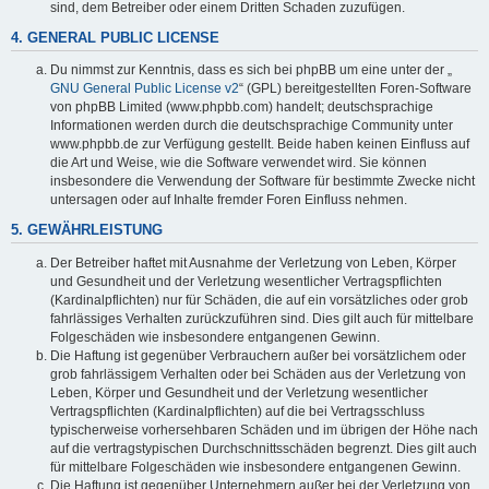
sind, dem Betreiber oder einem Dritten Schaden zuzufügen.
4. GENERAL PUBLIC LICENSE
Du nimmst zur Kenntnis, dass es sich bei phpBB um eine unter der „
GNU General Public License v2
“ (GPL) bereitgestellten Foren-Software
von phpBB Limited (www.phpbb.com) handelt; deutschsprachige
Informationen werden durch die deutschsprachige Community unter
www.phpbb.de zur Verfügung gestellt. Beide haben keinen Einfluss auf
die Art und Weise, wie die Software verwendet wird. Sie können
insbesondere die Verwendung der Software für bestimmte Zwecke nicht
untersagen oder auf Inhalte fremder Foren Einfluss nehmen.
5. GEWÄHRLEISTUNG
Der Betreiber haftet mit Ausnahme der Verletzung von Leben, Körper
und Gesundheit und der Verletzung wesentlicher Vertragspflichten
(Kardinalpflichten) nur für Schäden, die auf ein vorsätzliches oder grob
fahrlässiges Verhalten zurückzuführen sind. Dies gilt auch für mittelbare
Folgeschäden wie insbesondere entgangenen Gewinn.
Die Haftung ist gegenüber Verbrauchern außer bei vorsätzlichem oder
grob fahrlässigem Verhalten oder bei Schäden aus der Verletzung von
Leben, Körper und Gesundheit und der Verletzung wesentlicher
Vertragspflichten (Kardinalpflichten) auf die bei Vertragsschluss
typischerweise vorhersehbaren Schäden und im übrigen der Höhe nach
auf die vertragstypischen Durchschnittsschäden begrenzt. Dies gilt auch
für mittelbare Folgeschäden wie insbesondere entgangenen Gewinn.
Die Haftung ist gegenüber Unternehmern außer bei der Verletzung von