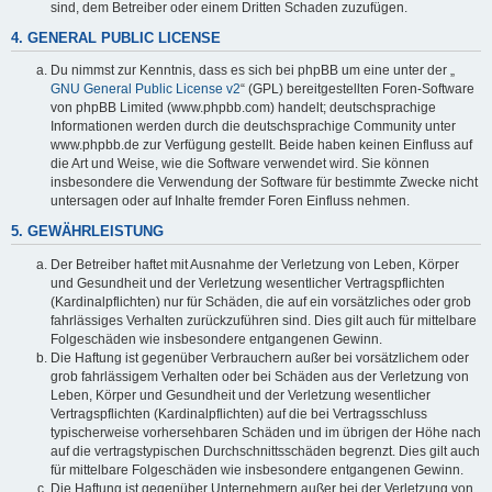
sind, dem Betreiber oder einem Dritten Schaden zuzufügen.
4. GENERAL PUBLIC LICENSE
Du nimmst zur Kenntnis, dass es sich bei phpBB um eine unter der „
GNU General Public License v2
“ (GPL) bereitgestellten Foren-Software
von phpBB Limited (www.phpbb.com) handelt; deutschsprachige
Informationen werden durch die deutschsprachige Community unter
www.phpbb.de zur Verfügung gestellt. Beide haben keinen Einfluss auf
die Art und Weise, wie die Software verwendet wird. Sie können
insbesondere die Verwendung der Software für bestimmte Zwecke nicht
untersagen oder auf Inhalte fremder Foren Einfluss nehmen.
5. GEWÄHRLEISTUNG
Der Betreiber haftet mit Ausnahme der Verletzung von Leben, Körper
und Gesundheit und der Verletzung wesentlicher Vertragspflichten
(Kardinalpflichten) nur für Schäden, die auf ein vorsätzliches oder grob
fahrlässiges Verhalten zurückzuführen sind. Dies gilt auch für mittelbare
Folgeschäden wie insbesondere entgangenen Gewinn.
Die Haftung ist gegenüber Verbrauchern außer bei vorsätzlichem oder
grob fahrlässigem Verhalten oder bei Schäden aus der Verletzung von
Leben, Körper und Gesundheit und der Verletzung wesentlicher
Vertragspflichten (Kardinalpflichten) auf die bei Vertragsschluss
typischerweise vorhersehbaren Schäden und im übrigen der Höhe nach
auf die vertragstypischen Durchschnittsschäden begrenzt. Dies gilt auch
für mittelbare Folgeschäden wie insbesondere entgangenen Gewinn.
Die Haftung ist gegenüber Unternehmern außer bei der Verletzung von