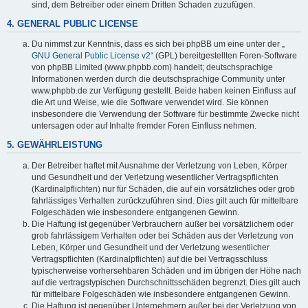
sind, dem Betreiber oder einem Dritten Schaden zuzufügen.
4. GENERAL PUBLIC LICENSE
Du nimmst zur Kenntnis, dass es sich bei phpBB um eine unter der „
GNU General Public License v2
“ (GPL) bereitgestellten Foren-Software
von phpBB Limited (www.phpbb.com) handelt; deutschsprachige
Informationen werden durch die deutschsprachige Community unter
www.phpbb.de zur Verfügung gestellt. Beide haben keinen Einfluss auf
die Art und Weise, wie die Software verwendet wird. Sie können
insbesondere die Verwendung der Software für bestimmte Zwecke nicht
untersagen oder auf Inhalte fremder Foren Einfluss nehmen.
5. GEWÄHRLEISTUNG
Der Betreiber haftet mit Ausnahme der Verletzung von Leben, Körper
und Gesundheit und der Verletzung wesentlicher Vertragspflichten
(Kardinalpflichten) nur für Schäden, die auf ein vorsätzliches oder grob
fahrlässiges Verhalten zurückzuführen sind. Dies gilt auch für mittelbare
Folgeschäden wie insbesondere entgangenen Gewinn.
Die Haftung ist gegenüber Verbrauchern außer bei vorsätzlichem oder
grob fahrlässigem Verhalten oder bei Schäden aus der Verletzung von
Leben, Körper und Gesundheit und der Verletzung wesentlicher
Vertragspflichten (Kardinalpflichten) auf die bei Vertragsschluss
typischerweise vorhersehbaren Schäden und im übrigen der Höhe nach
auf die vertragstypischen Durchschnittsschäden begrenzt. Dies gilt auch
für mittelbare Folgeschäden wie insbesondere entgangenen Gewinn.
Die Haftung ist gegenüber Unternehmern außer bei der Verletzung von