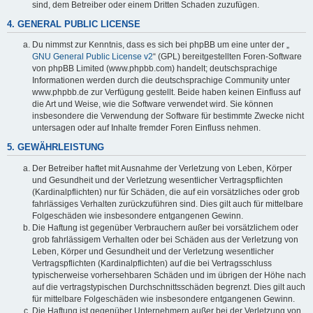
sind, dem Betreiber oder einem Dritten Schaden zuzufügen.
4. GENERAL PUBLIC LICENSE
Du nimmst zur Kenntnis, dass es sich bei phpBB um eine unter der „
GNU General Public License v2
“ (GPL) bereitgestellten Foren-Software
von phpBB Limited (www.phpbb.com) handelt; deutschsprachige
Informationen werden durch die deutschsprachige Community unter
www.phpbb.de zur Verfügung gestellt. Beide haben keinen Einfluss auf
die Art und Weise, wie die Software verwendet wird. Sie können
insbesondere die Verwendung der Software für bestimmte Zwecke nicht
untersagen oder auf Inhalte fremder Foren Einfluss nehmen.
5. GEWÄHRLEISTUNG
Der Betreiber haftet mit Ausnahme der Verletzung von Leben, Körper
und Gesundheit und der Verletzung wesentlicher Vertragspflichten
(Kardinalpflichten) nur für Schäden, die auf ein vorsätzliches oder grob
fahrlässiges Verhalten zurückzuführen sind. Dies gilt auch für mittelbare
Folgeschäden wie insbesondere entgangenen Gewinn.
Die Haftung ist gegenüber Verbrauchern außer bei vorsätzlichem oder
grob fahrlässigem Verhalten oder bei Schäden aus der Verletzung von
Leben, Körper und Gesundheit und der Verletzung wesentlicher
Vertragspflichten (Kardinalpflichten) auf die bei Vertragsschluss
typischerweise vorhersehbaren Schäden und im übrigen der Höhe nach
auf die vertragstypischen Durchschnittsschäden begrenzt. Dies gilt auch
für mittelbare Folgeschäden wie insbesondere entgangenen Gewinn.
Die Haftung ist gegenüber Unternehmern außer bei der Verletzung von