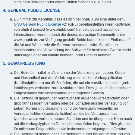
sind, dem Betreiber oder einem Dritten Schaden zuzufügen.
4. GENERAL PUBLIC LICENSE
Du nimmst zur Kenntnis, dass es sich bei phpBB um eine unter der „
GNU General Public License v2
“ (GPL) bereitgestellten Foren-Software
von phpBB Limited (www.phpbb.com) handelt; deutschsprachige
Informationen werden durch die deutschsprachige Community unter
www.phpbb.de zur Verfügung gestellt. Beide haben keinen Einfluss auf
die Art und Weise, wie die Software verwendet wird. Sie können
insbesondere die Verwendung der Software für bestimmte Zwecke nicht
untersagen oder auf Inhalte fremder Foren Einfluss nehmen.
5. GEWÄHRLEISTUNG
Der Betreiber haftet mit Ausnahme der Verletzung von Leben, Körper
und Gesundheit und der Verletzung wesentlicher Vertragspflichten
(Kardinalpflichten) nur für Schäden, die auf ein vorsätzliches oder grob
fahrlässiges Verhalten zurückzuführen sind. Dies gilt auch für mittelbare
Folgeschäden wie insbesondere entgangenen Gewinn.
Die Haftung ist gegenüber Verbrauchern außer bei vorsätzlichem oder
grob fahrlässigem Verhalten oder bei Schäden aus der Verletzung von
Leben, Körper und Gesundheit und der Verletzung wesentlicher
Vertragspflichten (Kardinalpflichten) auf die bei Vertragsschluss
typischerweise vorhersehbaren Schäden und im übrigen der Höhe nach
auf die vertragstypischen Durchschnittsschäden begrenzt. Dies gilt auch
für mittelbare Folgeschäden wie insbesondere entgangenen Gewinn.
Die Haftung ist gegenüber Unternehmern außer bei der Verletzung von