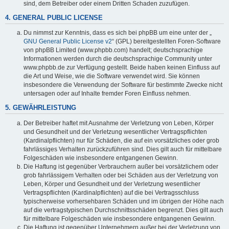
sind, dem Betreiber oder einem Dritten Schaden zuzufügen.
4. GENERAL PUBLIC LICENSE
Du nimmst zur Kenntnis, dass es sich bei phpBB um eine unter der „
GNU General Public License v2
“ (GPL) bereitgestellten Foren-Software
von phpBB Limited (www.phpbb.com) handelt; deutschsprachige
Informationen werden durch die deutschsprachige Community unter
www.phpbb.de zur Verfügung gestellt. Beide haben keinen Einfluss auf
die Art und Weise, wie die Software verwendet wird. Sie können
insbesondere die Verwendung der Software für bestimmte Zwecke nicht
untersagen oder auf Inhalte fremder Foren Einfluss nehmen.
5. GEWÄHRLEISTUNG
Der Betreiber haftet mit Ausnahme der Verletzung von Leben, Körper
und Gesundheit und der Verletzung wesentlicher Vertragspflichten
(Kardinalpflichten) nur für Schäden, die auf ein vorsätzliches oder grob
fahrlässiges Verhalten zurückzuführen sind. Dies gilt auch für mittelbare
Folgeschäden wie insbesondere entgangenen Gewinn.
Die Haftung ist gegenüber Verbrauchern außer bei vorsätzlichem oder
grob fahrlässigem Verhalten oder bei Schäden aus der Verletzung von
Leben, Körper und Gesundheit und der Verletzung wesentlicher
Vertragspflichten (Kardinalpflichten) auf die bei Vertragsschluss
typischerweise vorhersehbaren Schäden und im übrigen der Höhe nach
auf die vertragstypischen Durchschnittsschäden begrenzt. Dies gilt auch
für mittelbare Folgeschäden wie insbesondere entgangenen Gewinn.
Die Haftung ist gegenüber Unternehmern außer bei der Verletzung von