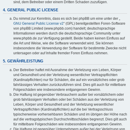
sind, dem Betreiber oder einem Dritten Schaden zuzufügen.
4. GENERAL PUBLIC LICENSE
Du nimmst zur Kenntnis, dass es sich bei phpBB um eine unter der „
GNU General Public License v2
“ (GPL) bereitgestellten Foren-Software
von phpBB Limited (www.phpbb.com) handelt; deutschsprachige
Informationen werden durch die deutschsprachige Community unter
www.phpbb.de zur Verfügung gestellt. Beide haben keinen Einfluss auf
die Art und Weise, wie die Software verwendet wird. Sie können
insbesondere die Verwendung der Software für bestimmte Zwecke nicht
untersagen oder auf Inhalte fremder Foren Einfluss nehmen.
5. GEWÄHRLEISTUNG
Der Betreiber haftet mit Ausnahme der Verletzung von Leben, Körper
und Gesundheit und der Verletzung wesentlicher Vertragspflichten
(Kardinalpflichten) nur für Schäden, die auf ein vorsätzliches oder grob
fahrlässiges Verhalten zurückzuführen sind. Dies gilt auch für mittelbare
Folgeschäden wie insbesondere entgangenen Gewinn.
Die Haftung ist gegenüber Verbrauchern außer bei vorsätzlichem oder
grob fahrlässigem Verhalten oder bei Schäden aus der Verletzung von
Leben, Körper und Gesundheit und der Verletzung wesentlicher
Vertragspflichten (Kardinalpflichten) auf die bei Vertragsschluss
typischerweise vorhersehbaren Schäden und im übrigen der Höhe nach
auf die vertragstypischen Durchschnittsschäden begrenzt. Dies gilt auch
für mittelbare Folgeschäden wie insbesondere entgangenen Gewinn.
Die Haftung ist gegenüber Unternehmern außer bei der Verletzung von