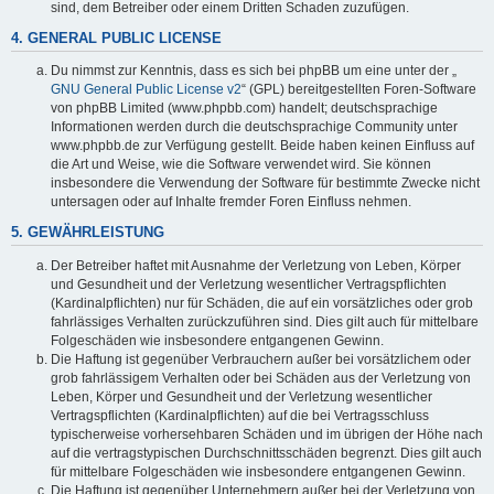
sind, dem Betreiber oder einem Dritten Schaden zuzufügen.
4. GENERAL PUBLIC LICENSE
Du nimmst zur Kenntnis, dass es sich bei phpBB um eine unter der „
GNU General Public License v2
“ (GPL) bereitgestellten Foren-Software
von phpBB Limited (www.phpbb.com) handelt; deutschsprachige
Informationen werden durch die deutschsprachige Community unter
www.phpbb.de zur Verfügung gestellt. Beide haben keinen Einfluss auf
die Art und Weise, wie die Software verwendet wird. Sie können
insbesondere die Verwendung der Software für bestimmte Zwecke nicht
untersagen oder auf Inhalte fremder Foren Einfluss nehmen.
5. GEWÄHRLEISTUNG
Der Betreiber haftet mit Ausnahme der Verletzung von Leben, Körper
und Gesundheit und der Verletzung wesentlicher Vertragspflichten
(Kardinalpflichten) nur für Schäden, die auf ein vorsätzliches oder grob
fahrlässiges Verhalten zurückzuführen sind. Dies gilt auch für mittelbare
Folgeschäden wie insbesondere entgangenen Gewinn.
Die Haftung ist gegenüber Verbrauchern außer bei vorsätzlichem oder
grob fahrlässigem Verhalten oder bei Schäden aus der Verletzung von
Leben, Körper und Gesundheit und der Verletzung wesentlicher
Vertragspflichten (Kardinalpflichten) auf die bei Vertragsschluss
typischerweise vorhersehbaren Schäden und im übrigen der Höhe nach
auf die vertragstypischen Durchschnittsschäden begrenzt. Dies gilt auch
für mittelbare Folgeschäden wie insbesondere entgangenen Gewinn.
Die Haftung ist gegenüber Unternehmern außer bei der Verletzung von