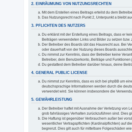
2. EINRÄUMUNG VON NUTZUNGSRECHTEN
Mit dem Erstellen eines Beitrags erteilst du dem Betrei
Das Nutzungsrecht nach Punkt 2, Unterpunkt a bleibt 
3. PFLICHTEN DES NUTZERS
Du erklärst mit der Erstellung eines Beitrags, dass er ke
Beiträgen verwendeten Links und Bilder zu setzen bzw.
Der Betreiber des Boards übt das Hausrecht aus. Bei V
oder dauerhaft von der Nutzung dieses Boards ausschlie
Du nimmst zur Kenntnis, dass der Betreiber keine Verantw
Betreiber, dein Benutzerkonto, Beiträge und Funktionen 
Du gestattest dem Betreiber darüber hinaus, deine Beit
4. GENERAL PUBLIC LICENSE
Du nimmst zur Kenntnis, dass es sich bei phpBB um eine
deutschsprachige Informationen werden durch die deuts
verwendet wird. Sie können insbesondere die Verwendun
5. GEWÄHRLEISTUNG
Der Betreiber haftet mit Ausnahme der Verletzung von Le
grob fahrlässiges Verhalten zurückzuführen sind. Dies 
Die Haftung ist gegenüber Verbrauchern außer bei vors
wesentlicher Vertragspflichten (Kardinalpflichten) auf
begrenzt. Dies gilt auch für mittelbare Folgeschäden 