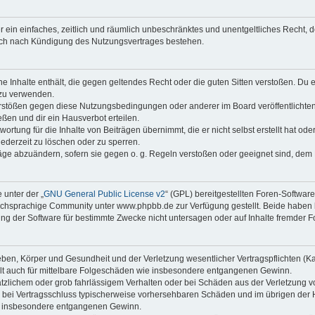
ber ein einfaches, zeitlich und räumlich unbeschränktes und unentgeltliches Recht
auch nach Kündigung des Nutzungsvertrages bestehen.
ine Inhalte enthält, die gegen geltendes Recht oder die guten Sitten verstoßen. Du 
 zu verwenden.
erstößen gegen diese Nutzungsbedingungen oder anderer im Board veröffentlichte
ßen und dir ein Hausverbot erteilen.
ortung für die Inhalte von Beiträgen übernimmt, die er nicht selbst erstellt hat od
jederzeit zu löschen oder zu sperren.
räge abzuändern, sofern sie gegen o. g. Regeln verstoßen oder geeignet sind, dem
 unter der „
GNU General Public License v2
“ (GPL) bereitgestellten Foren-Softwa
chsprachige Community unter www.phpbb.de zur Verfügung gestellt. Beide haben ke
g der Software für bestimmte Zwecke nicht untersagen oder auf Inhalte fremder F
ben, Körper und Gesundheit und der Verletzung wesentlicher Vertragspflichten (Kard
gilt auch für mittelbare Folgeschäden wie insbesondere entgangenen Gewinn.
ätzlichem oder grob fahrlässigem Verhalten oder bei Schäden aus der Verletzung 
 die bei Vertragsschluss typischerweise vorhersehbaren Schäden und im übrigen de
wie insbesondere entgangenen Gewinn.