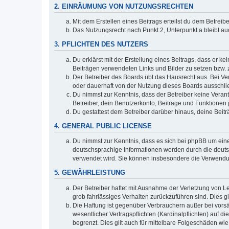
2. EINRÄUMUNG VON NUTZUNGSRECHTEN
Mit dem Erstellen eines Beitrags erteilst du dem Betrei
Das Nutzungsrecht nach Punkt 2, Unterpunkt a bleibt 
3. PFLICHTEN DES NUTZERS
Du erklärst mit der Erstellung eines Beitrags, dass er ke
Beiträgen verwendeten Links und Bilder zu setzen bzw.
Der Betreiber des Boards übt das Hausrecht aus. Bei V
oder dauerhaft von der Nutzung dieses Boards ausschlie
Du nimmst zur Kenntnis, dass der Betreiber keine Verantw
Betreiber, dein Benutzerkonto, Beiträge und Funktionen 
Du gestattest dem Betreiber darüber hinaus, deine Beit
4. GENERAL PUBLIC LICENSE
Du nimmst zur Kenntnis, dass es sich bei phpBB um eine
deutschsprachige Informationen werden durch die deuts
verwendet wird. Sie können insbesondere die Verwendun
5. GEWÄHRLEISTUNG
Der Betreiber haftet mit Ausnahme der Verletzung von Le
grob fahrlässiges Verhalten zurückzuführen sind. Dies 
Die Haftung ist gegenüber Verbrauchern außer bei vors
wesentlicher Vertragspflichten (Kardinalpflichten) auf
begrenzt. Dies gilt auch für mittelbare Folgeschäden 