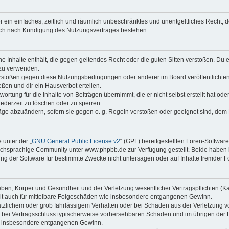
ber ein einfaches, zeitlich und räumlich unbeschränktes und unentgeltliches Recht
auch nach Kündigung des Nutzungsvertrages bestehen.
ine Inhalte enthält, die gegen geltendes Recht oder die guten Sitten verstoßen. Du 
 zu verwenden.
erstößen gegen diese Nutzungsbedingungen oder anderer im Board veröffentlichte
ßen und dir ein Hausverbot erteilen.
ortung für die Inhalte von Beiträgen übernimmt, die er nicht selbst erstellt hat od
jederzeit zu löschen oder zu sperren.
räge abzuändern, sofern sie gegen o. g. Regeln verstoßen oder geeignet sind, dem
 unter der „
GNU General Public License v2
“ (GPL) bereitgestellten Foren-Softwa
chsprachige Community unter www.phpbb.de zur Verfügung gestellt. Beide haben ke
g der Software für bestimmte Zwecke nicht untersagen oder auf Inhalte fremder F
ben, Körper und Gesundheit und der Verletzung wesentlicher Vertragspflichten (Kard
gilt auch für mittelbare Folgeschäden wie insbesondere entgangenen Gewinn.
ätzlichem oder grob fahrlässigem Verhalten oder bei Schäden aus der Verletzung 
 die bei Vertragsschluss typischerweise vorhersehbaren Schäden und im übrigen de
wie insbesondere entgangenen Gewinn.