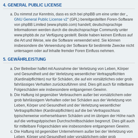
4. GENERAL PUBLIC LICENSE
Du nimmst zur Kenntnis, dass es sich bei phpBB um eine unter der „
GNU General Public License v2
“ (GPL) bereitgestellten Foren-Software
von phpBB Limited (www.phpbb.com) handelt; deutschsprachige
Informationen werden durch die deutschsprachige Community unter
www.phpbb.de zur Verfügung gestellt. Beide haben keinen Einfluss auf
die Art und Weise, wie die Software verwendet wird. Sie können
insbesondere die Verwendung der Software für bestimmte Zwecke nicht
untersagen oder auf Inhalte fremder Foren Einfluss nehmen.
5. GEWÄHRLEISTUNG
Der Betreiber haftet mit Ausnahme der Verletzung von Leben, Körper
und Gesundheit und der Verletzung wesentlicher Vertragspflichten
(Kardinalpflichten) nur für Schäden, die auf ein vorsätzliches oder grob
fahrlässiges Verhalten zurückzuführen sind. Dies gilt auch für mittelbare
Folgeschäden wie insbesondere entgangenen Gewinn.
Die Haftung ist gegenüber Verbrauchern außer bei vorsätzlichem oder
grob fahrlässigem Verhalten oder bei Schäden aus der Verletzung von
Leben, Körper und Gesundheit und der Verletzung wesentlicher
Vertragspflichten (Kardinalpflichten) auf die bei Vertragsschluss
typischerweise vorhersehbaren Schäden und im übrigen der Höhe nach
auf die vertragstypischen Durchschnittsschäden begrenzt. Dies gilt auch
für mittelbare Folgeschäden wie insbesondere entgangenen Gewinn.
Die Haftung ist gegenüber Unternehmern außer bei der Verletzung von
Leben, Körper und Gesundheit oder vorsätzlichem oder grob