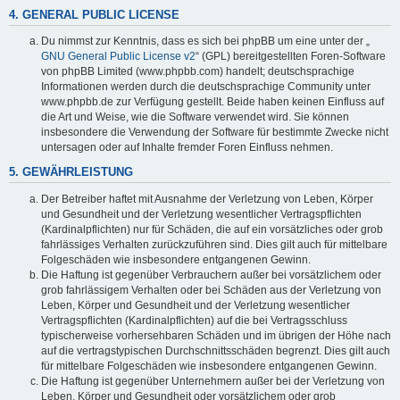
4. GENERAL PUBLIC LICENSE
Du nimmst zur Kenntnis, dass es sich bei phpBB um eine unter der „
GNU General Public License v2
“ (GPL) bereitgestellten Foren-Software
von phpBB Limited (www.phpbb.com) handelt; deutschsprachige
Informationen werden durch die deutschsprachige Community unter
www.phpbb.de zur Verfügung gestellt. Beide haben keinen Einfluss auf
die Art und Weise, wie die Software verwendet wird. Sie können
insbesondere die Verwendung der Software für bestimmte Zwecke nicht
untersagen oder auf Inhalte fremder Foren Einfluss nehmen.
5. GEWÄHRLEISTUNG
Der Betreiber haftet mit Ausnahme der Verletzung von Leben, Körper
und Gesundheit und der Verletzung wesentlicher Vertragspflichten
(Kardinalpflichten) nur für Schäden, die auf ein vorsätzliches oder grob
fahrlässiges Verhalten zurückzuführen sind. Dies gilt auch für mittelbare
Folgeschäden wie insbesondere entgangenen Gewinn.
Die Haftung ist gegenüber Verbrauchern außer bei vorsätzlichem oder
grob fahrlässigem Verhalten oder bei Schäden aus der Verletzung von
Leben, Körper und Gesundheit und der Verletzung wesentlicher
Vertragspflichten (Kardinalpflichten) auf die bei Vertragsschluss
typischerweise vorhersehbaren Schäden und im übrigen der Höhe nach
auf die vertragstypischen Durchschnittsschäden begrenzt. Dies gilt auch
für mittelbare Folgeschäden wie insbesondere entgangenen Gewinn.
Die Haftung ist gegenüber Unternehmern außer bei der Verletzung von
Leben, Körper und Gesundheit oder vorsätzlichem oder grob