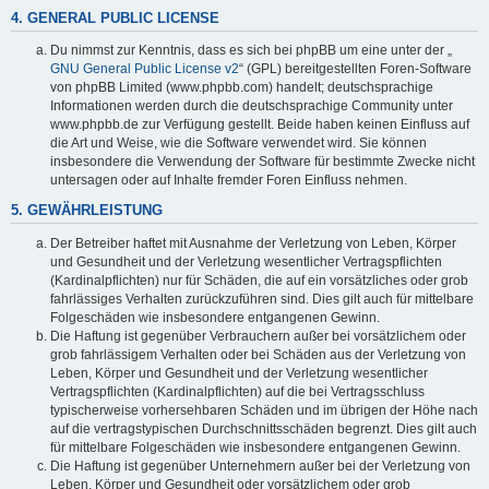
4. GENERAL PUBLIC LICENSE
Du nimmst zur Kenntnis, dass es sich bei phpBB um eine unter der „
GNU General Public License v2
“ (GPL) bereitgestellten Foren-Software
von phpBB Limited (www.phpbb.com) handelt; deutschsprachige
Informationen werden durch die deutschsprachige Community unter
www.phpbb.de zur Verfügung gestellt. Beide haben keinen Einfluss auf
die Art und Weise, wie die Software verwendet wird. Sie können
insbesondere die Verwendung der Software für bestimmte Zwecke nicht
untersagen oder auf Inhalte fremder Foren Einfluss nehmen.
5. GEWÄHRLEISTUNG
Der Betreiber haftet mit Ausnahme der Verletzung von Leben, Körper
und Gesundheit und der Verletzung wesentlicher Vertragspflichten
(Kardinalpflichten) nur für Schäden, die auf ein vorsätzliches oder grob
fahrlässiges Verhalten zurückzuführen sind. Dies gilt auch für mittelbare
Folgeschäden wie insbesondere entgangenen Gewinn.
Die Haftung ist gegenüber Verbrauchern außer bei vorsätzlichem oder
grob fahrlässigem Verhalten oder bei Schäden aus der Verletzung von
Leben, Körper und Gesundheit und der Verletzung wesentlicher
Vertragspflichten (Kardinalpflichten) auf die bei Vertragsschluss
typischerweise vorhersehbaren Schäden und im übrigen der Höhe nach
auf die vertragstypischen Durchschnittsschäden begrenzt. Dies gilt auch
für mittelbare Folgeschäden wie insbesondere entgangenen Gewinn.
Die Haftung ist gegenüber Unternehmern außer bei der Verletzung von
Leben, Körper und Gesundheit oder vorsätzlichem oder grob