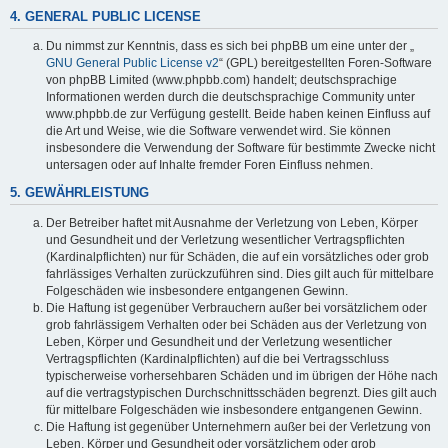
4. GENERAL PUBLIC LICENSE
Du nimmst zur Kenntnis, dass es sich bei phpBB um eine unter der „
GNU General Public License v2
“ (GPL) bereitgestellten Foren-Software
von phpBB Limited (www.phpbb.com) handelt; deutschsprachige
Informationen werden durch die deutschsprachige Community unter
www.phpbb.de zur Verfügung gestellt. Beide haben keinen Einfluss auf
die Art und Weise, wie die Software verwendet wird. Sie können
insbesondere die Verwendung der Software für bestimmte Zwecke nicht
untersagen oder auf Inhalte fremder Foren Einfluss nehmen.
5. GEWÄHRLEISTUNG
Der Betreiber haftet mit Ausnahme der Verletzung von Leben, Körper
und Gesundheit und der Verletzung wesentlicher Vertragspflichten
(Kardinalpflichten) nur für Schäden, die auf ein vorsätzliches oder grob
fahrlässiges Verhalten zurückzuführen sind. Dies gilt auch für mittelbare
Folgeschäden wie insbesondere entgangenen Gewinn.
Die Haftung ist gegenüber Verbrauchern außer bei vorsätzlichem oder
grob fahrlässigem Verhalten oder bei Schäden aus der Verletzung von
Leben, Körper und Gesundheit und der Verletzung wesentlicher
Vertragspflichten (Kardinalpflichten) auf die bei Vertragsschluss
typischerweise vorhersehbaren Schäden und im übrigen der Höhe nach
auf die vertragstypischen Durchschnittsschäden begrenzt. Dies gilt auch
für mittelbare Folgeschäden wie insbesondere entgangenen Gewinn.
Die Haftung ist gegenüber Unternehmern außer bei der Verletzung von
Leben, Körper und Gesundheit oder vorsätzlichem oder grob