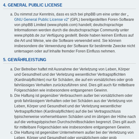
4. GENERAL PUBLIC LICENSE
Du nimmst zur Kenntnis, dass es sich bei phpBB um eine unter der „
GNU General Public License v2
“ (GPL) bereitgestellten Foren-Software
von phpBB Limited (www.phpbb.com) handelt; deutschsprachige
Informationen werden durch die deutschsprachige Community unter
www.phpbb.de zur Verfügung gestellt. Beide haben keinen Einfluss auf
die Art und Weise, wie die Software verwendet wird. Sie können
insbesondere die Verwendung der Software für bestimmte Zwecke nicht
untersagen oder auf Inhalte fremder Foren Einfluss nehmen.
5. GEWÄHRLEISTUNG
Der Betreiber haftet mit Ausnahme der Verletzung von Leben, Körper
und Gesundheit und der Verletzung wesentlicher Vertragspflichten
(Kardinalpflichten) nur für Schäden, die auf ein vorsätzliches oder grob
fahrlässiges Verhalten zurückzuführen sind. Dies gilt auch für mittelbare
Folgeschäden wie insbesondere entgangenen Gewinn.
Die Haftung ist gegenüber Verbrauchern außer bei vorsätzlichem oder
grob fahrlässigem Verhalten oder bei Schäden aus der Verletzung von
Leben, Körper und Gesundheit und der Verletzung wesentlicher
Vertragspflichten (Kardinalpflichten) auf die bei Vertragsschluss
typischerweise vorhersehbaren Schäden und im übrigen der Höhe nach
auf die vertragstypischen Durchschnittsschäden begrenzt. Dies gilt auch
für mittelbare Folgeschäden wie insbesondere entgangenen Gewinn.
Die Haftung ist gegenüber Unternehmern außer bei der Verletzung von
Leben, Körper und Gesundheit oder vorsätzlichem oder grob