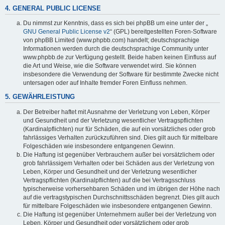
4. GENERAL PUBLIC LICENSE
Du nimmst zur Kenntnis, dass es sich bei phpBB um eine unter der „
GNU General Public License v2
“ (GPL) bereitgestellten Foren-Software
von phpBB Limited (www.phpbb.com) handelt; deutschsprachige
Informationen werden durch die deutschsprachige Community unter
www.phpbb.de zur Verfügung gestellt. Beide haben keinen Einfluss auf
die Art und Weise, wie die Software verwendet wird. Sie können
insbesondere die Verwendung der Software für bestimmte Zwecke nicht
untersagen oder auf Inhalte fremder Foren Einfluss nehmen.
5. GEWÄHRLEISTUNG
Der Betreiber haftet mit Ausnahme der Verletzung von Leben, Körper
und Gesundheit und der Verletzung wesentlicher Vertragspflichten
(Kardinalpflichten) nur für Schäden, die auf ein vorsätzliches oder grob
fahrlässiges Verhalten zurückzuführen sind. Dies gilt auch für mittelbare
Folgeschäden wie insbesondere entgangenen Gewinn.
Die Haftung ist gegenüber Verbrauchern außer bei vorsätzlichem oder
grob fahrlässigem Verhalten oder bei Schäden aus der Verletzung von
Leben, Körper und Gesundheit und der Verletzung wesentlicher
Vertragspflichten (Kardinalpflichten) auf die bei Vertragsschluss
typischerweise vorhersehbaren Schäden und im übrigen der Höhe nach
auf die vertragstypischen Durchschnittsschäden begrenzt. Dies gilt auch
für mittelbare Folgeschäden wie insbesondere entgangenen Gewinn.
Die Haftung ist gegenüber Unternehmern außer bei der Verletzung von
Leben, Körper und Gesundheit oder vorsätzlichem oder grob