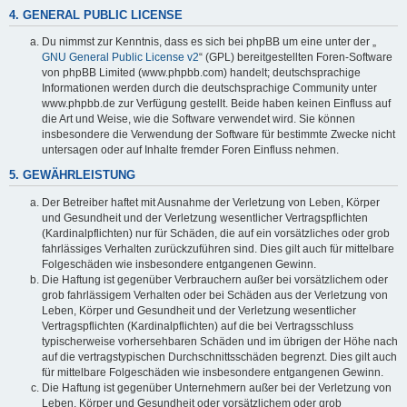
4. GENERAL PUBLIC LICENSE
Du nimmst zur Kenntnis, dass es sich bei phpBB um eine unter der „
GNU General Public License v2
“ (GPL) bereitgestellten Foren-Software
von phpBB Limited (www.phpbb.com) handelt; deutschsprachige
Informationen werden durch die deutschsprachige Community unter
www.phpbb.de zur Verfügung gestellt. Beide haben keinen Einfluss auf
die Art und Weise, wie die Software verwendet wird. Sie können
insbesondere die Verwendung der Software für bestimmte Zwecke nicht
untersagen oder auf Inhalte fremder Foren Einfluss nehmen.
5. GEWÄHRLEISTUNG
Der Betreiber haftet mit Ausnahme der Verletzung von Leben, Körper
und Gesundheit und der Verletzung wesentlicher Vertragspflichten
(Kardinalpflichten) nur für Schäden, die auf ein vorsätzliches oder grob
fahrlässiges Verhalten zurückzuführen sind. Dies gilt auch für mittelbare
Folgeschäden wie insbesondere entgangenen Gewinn.
Die Haftung ist gegenüber Verbrauchern außer bei vorsätzlichem oder
grob fahrlässigem Verhalten oder bei Schäden aus der Verletzung von
Leben, Körper und Gesundheit und der Verletzung wesentlicher
Vertragspflichten (Kardinalpflichten) auf die bei Vertragsschluss
typischerweise vorhersehbaren Schäden und im übrigen der Höhe nach
auf die vertragstypischen Durchschnittsschäden begrenzt. Dies gilt auch
für mittelbare Folgeschäden wie insbesondere entgangenen Gewinn.
Die Haftung ist gegenüber Unternehmern außer bei der Verletzung von
Leben, Körper und Gesundheit oder vorsätzlichem oder grob