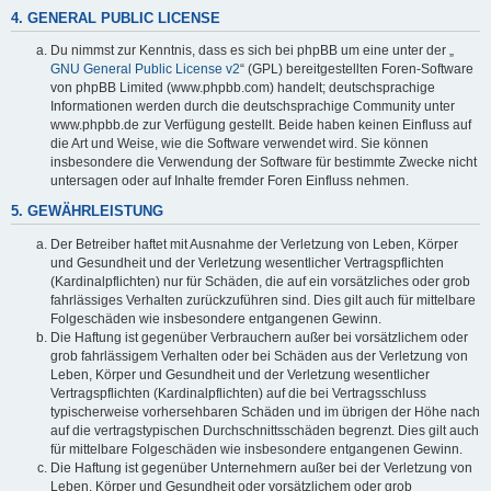
4. GENERAL PUBLIC LICENSE
Du nimmst zur Kenntnis, dass es sich bei phpBB um eine unter der „
GNU General Public License v2
“ (GPL) bereitgestellten Foren-Software
von phpBB Limited (www.phpbb.com) handelt; deutschsprachige
Informationen werden durch die deutschsprachige Community unter
www.phpbb.de zur Verfügung gestellt. Beide haben keinen Einfluss auf
die Art und Weise, wie die Software verwendet wird. Sie können
insbesondere die Verwendung der Software für bestimmte Zwecke nicht
untersagen oder auf Inhalte fremder Foren Einfluss nehmen.
5. GEWÄHRLEISTUNG
Der Betreiber haftet mit Ausnahme der Verletzung von Leben, Körper
und Gesundheit und der Verletzung wesentlicher Vertragspflichten
(Kardinalpflichten) nur für Schäden, die auf ein vorsätzliches oder grob
fahrlässiges Verhalten zurückzuführen sind. Dies gilt auch für mittelbare
Folgeschäden wie insbesondere entgangenen Gewinn.
Die Haftung ist gegenüber Verbrauchern außer bei vorsätzlichem oder
grob fahrlässigem Verhalten oder bei Schäden aus der Verletzung von
Leben, Körper und Gesundheit und der Verletzung wesentlicher
Vertragspflichten (Kardinalpflichten) auf die bei Vertragsschluss
typischerweise vorhersehbaren Schäden und im übrigen der Höhe nach
auf die vertragstypischen Durchschnittsschäden begrenzt. Dies gilt auch
für mittelbare Folgeschäden wie insbesondere entgangenen Gewinn.
Die Haftung ist gegenüber Unternehmern außer bei der Verletzung von
Leben, Körper und Gesundheit oder vorsätzlichem oder grob