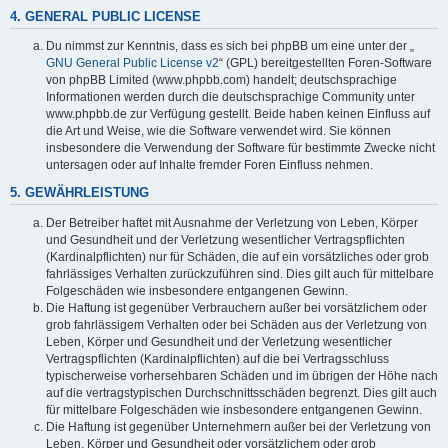
4. GENERAL PUBLIC LICENSE
Du nimmst zur Kenntnis, dass es sich bei phpBB um eine unter der „
GNU General Public License v2
“ (GPL) bereitgestellten Foren-Software
von phpBB Limited (www.phpbb.com) handelt; deutschsprachige
Informationen werden durch die deutschsprachige Community unter
www.phpbb.de zur Verfügung gestellt. Beide haben keinen Einfluss auf
die Art und Weise, wie die Software verwendet wird. Sie können
insbesondere die Verwendung der Software für bestimmte Zwecke nicht
untersagen oder auf Inhalte fremder Foren Einfluss nehmen.
5. GEWÄHRLEISTUNG
Der Betreiber haftet mit Ausnahme der Verletzung von Leben, Körper
und Gesundheit und der Verletzung wesentlicher Vertragspflichten
(Kardinalpflichten) nur für Schäden, die auf ein vorsätzliches oder grob
fahrlässiges Verhalten zurückzuführen sind. Dies gilt auch für mittelbare
Folgeschäden wie insbesondere entgangenen Gewinn.
Die Haftung ist gegenüber Verbrauchern außer bei vorsätzlichem oder
grob fahrlässigem Verhalten oder bei Schäden aus der Verletzung von
Leben, Körper und Gesundheit und der Verletzung wesentlicher
Vertragspflichten (Kardinalpflichten) auf die bei Vertragsschluss
typischerweise vorhersehbaren Schäden und im übrigen der Höhe nach
auf die vertragstypischen Durchschnittsschäden begrenzt. Dies gilt auch
für mittelbare Folgeschäden wie insbesondere entgangenen Gewinn.
Die Haftung ist gegenüber Unternehmern außer bei der Verletzung von
Leben, Körper und Gesundheit oder vorsätzlichem oder grob