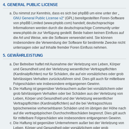
4. GENERAL PUBLIC LICENSE
Du nimmst zur Kenntnis, dass es sich bei phpBB um eine unter der „
GNU General Public License v2
“ (GPL) bereitgestellten Foren-Software
von phpBB Limited (www.phpbb.com) handelt; deutschsprachige
Informationen werden durch die deutschsprachige Community unter
www.phpbb.de zur Verfügung gestellt. Beide haben keinen Einfluss auf
die Art und Weise, wie die Software verwendet wird. Sie können
insbesondere die Verwendung der Software für bestimmte Zwecke nicht
untersagen oder auf Inhalte fremder Foren Einfluss nehmen.
5. GEWÄHRLEISTUNG
Der Betreiber haftet mit Ausnahme der Verletzung von Leben, Körper
und Gesundheit und der Verletzung wesentlicher Vertragspflichten
(Kardinalpflichten) nur für Schäden, die auf ein vorsätzliches oder grob
fahrlässiges Verhalten zurückzuführen sind. Dies gilt auch für mittelbare
Folgeschäden wie insbesondere entgangenen Gewinn.
Die Haftung ist gegenüber Verbrauchern außer bei vorsätzlichem oder
grob fahrlässigem Verhalten oder bei Schäden aus der Verletzung von
Leben, Körper und Gesundheit und der Verletzung wesentlicher
Vertragspflichten (Kardinalpflichten) auf die bei Vertragsschluss
typischerweise vorhersehbaren Schäden und im übrigen der Höhe nach
auf die vertragstypischen Durchschnittsschäden begrenzt. Dies gilt auch
für mittelbare Folgeschäden wie insbesondere entgangenen Gewinn.
Die Haftung ist gegenüber Unternehmern außer bei der Verletzung von
Leben, Körper und Gesundheit oder vorsätzlichem oder grob