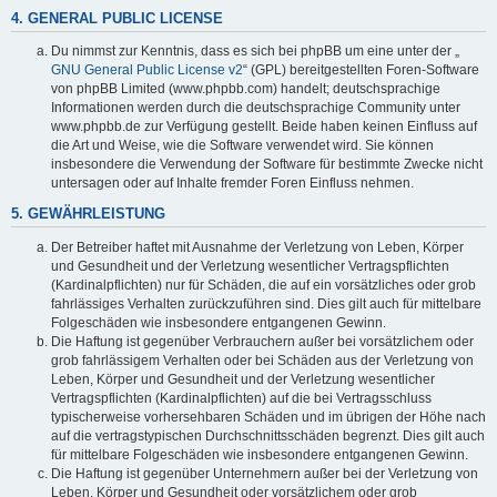
4. GENERAL PUBLIC LICENSE
Du nimmst zur Kenntnis, dass es sich bei phpBB um eine unter der „
GNU General Public License v2
“ (GPL) bereitgestellten Foren-Software
von phpBB Limited (www.phpbb.com) handelt; deutschsprachige
Informationen werden durch die deutschsprachige Community unter
www.phpbb.de zur Verfügung gestellt. Beide haben keinen Einfluss auf
die Art und Weise, wie die Software verwendet wird. Sie können
insbesondere die Verwendung der Software für bestimmte Zwecke nicht
untersagen oder auf Inhalte fremder Foren Einfluss nehmen.
5. GEWÄHRLEISTUNG
Der Betreiber haftet mit Ausnahme der Verletzung von Leben, Körper
und Gesundheit und der Verletzung wesentlicher Vertragspflichten
(Kardinalpflichten) nur für Schäden, die auf ein vorsätzliches oder grob
fahrlässiges Verhalten zurückzuführen sind. Dies gilt auch für mittelbare
Folgeschäden wie insbesondere entgangenen Gewinn.
Die Haftung ist gegenüber Verbrauchern außer bei vorsätzlichem oder
grob fahrlässigem Verhalten oder bei Schäden aus der Verletzung von
Leben, Körper und Gesundheit und der Verletzung wesentlicher
Vertragspflichten (Kardinalpflichten) auf die bei Vertragsschluss
typischerweise vorhersehbaren Schäden und im übrigen der Höhe nach
auf die vertragstypischen Durchschnittsschäden begrenzt. Dies gilt auch
für mittelbare Folgeschäden wie insbesondere entgangenen Gewinn.
Die Haftung ist gegenüber Unternehmern außer bei der Verletzung von
Leben, Körper und Gesundheit oder vorsätzlichem oder grob