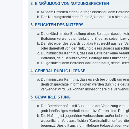
2. EINRÄUMUNG VON NUTZUNGSRECHTEN
Mit dem Erstellen eines Beitrags erteilst du dem Betrei
Das Nutzungsrecht nach Punkt 2, Unterpunkt a bleibt 
3. PFLICHTEN DES NUTZERS
Du erklärst mit der Erstellung eines Beitrags, dass er ke
Beiträgen verwendeten Links und Bilder zu setzen bzw.
Der Betreiber des Boards übt das Hausrecht aus. Bei V
oder dauerhaft von der Nutzung dieses Boards ausschlie
Du nimmst zur Kenntnis, dass der Betreiber keine Verantw
Betreiber, dein Benutzerkonto, Beiträge und Funktionen 
Du gestattest dem Betreiber darüber hinaus, deine Beit
4. GENERAL PUBLIC LICENSE
Du nimmst zur Kenntnis, dass es sich bei phpBB um eine
deutschsprachige Informationen werden durch die deuts
verwendet wird. Sie können insbesondere die Verwendun
5. GEWÄHRLEISTUNG
Der Betreiber haftet mit Ausnahme der Verletzung von Le
grob fahrlässiges Verhalten zurückzuführen sind. Dies 
Die Haftung ist gegenüber Verbrauchern außer bei vors
wesentlicher Vertragspflichten (Kardinalpflichten) auf
begrenzt. Dies gilt auch für mittelbare Folgeschäden 