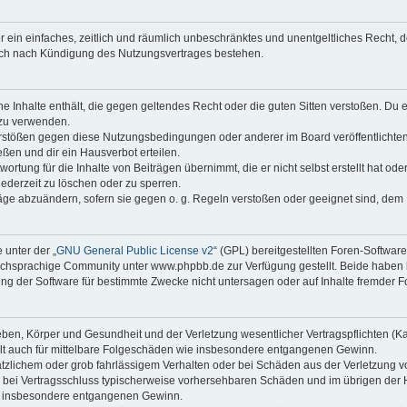
ber ein einfaches, zeitlich und räumlich unbeschränktes und unentgeltliches Recht
auch nach Kündigung des Nutzungsvertrages bestehen.
ine Inhalte enthält, die gegen geltendes Recht oder die guten Sitten verstoßen. Du 
 zu verwenden.
erstößen gegen diese Nutzungsbedingungen oder anderer im Board veröffentlichte
ßen und dir ein Hausverbot erteilen.
ortung für die Inhalte von Beiträgen übernimmt, die er nicht selbst erstellt hat od
jederzeit zu löschen oder zu sperren.
räge abzuändern, sofern sie gegen o. g. Regeln verstoßen oder geeignet sind, dem
 unter der „
GNU General Public License v2
“ (GPL) bereitgestellten Foren-Softwa
chsprachige Community unter www.phpbb.de zur Verfügung gestellt. Beide haben ke
g der Software für bestimmte Zwecke nicht untersagen oder auf Inhalte fremder F
ben, Körper und Gesundheit und der Verletzung wesentlicher Vertragspflichten (Kard
gilt auch für mittelbare Folgeschäden wie insbesondere entgangenen Gewinn.
ätzlichem oder grob fahrlässigem Verhalten oder bei Schäden aus der Verletzung 
 die bei Vertragsschluss typischerweise vorhersehbaren Schäden und im übrigen de
wie insbesondere entgangenen Gewinn.