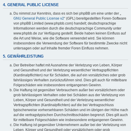
4. GENERAL PUBLIC LICENSE
Du nimmst zur Kenntnis, dass es sich bei phpBB um eine unter der „
GNU General Public License v2
“ (GPL) bereitgestellten Foren-Software
von phpBB Limited (www.phpbb.com) handelt; deutschsprachige
Informationen werden durch die deutschsprachige Community unter
www.phpbb.de zur Verfügung gestellt. Beide haben keinen Einfluss auf
die Art und Weise, wie die Software verwendet wird. Sie können
insbesondere die Verwendung der Software für bestimmte Zwecke nicht
untersagen oder auf Inhalte fremder Foren Einfluss nehmen.
5. GEWÄHRLEISTUNG
Der Betreiber haftet mit Ausnahme der Verletzung von Leben, Körper
und Gesundheit und der Verletzung wesentlicher Vertragspflichten
(Kardinalpflichten) nur für Schäden, die auf ein vorsätzliches oder grob
fahrlässiges Verhalten zurückzuführen sind. Dies gilt auch für mittelbare
Folgeschäden wie insbesondere entgangenen Gewinn.
Die Haftung ist gegenüber Verbrauchern außer bei vorsätzlichem oder
grob fahrlässigem Verhalten oder bei Schäden aus der Verletzung von
Leben, Körper und Gesundheit und der Verletzung wesentlicher
Vertragspflichten (Kardinalpflichten) auf die bei Vertragsschluss
typischerweise vorhersehbaren Schäden und im übrigen der Höhe nach
auf die vertragstypischen Durchschnittsschäden begrenzt. Dies gilt auch
für mittelbare Folgeschäden wie insbesondere entgangenen Gewinn.
Die Haftung ist gegenüber Unternehmern außer bei der Verletzung von
Leben, Körper und Gesundheit oder vorsätzlichem oder grob