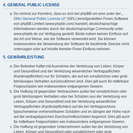
4. GENERAL PUBLIC LICENSE
Du nimmst zur Kenntnis, dass es sich bei phpBB um eine unter der „
GNU General Public License v2
“ (GPL) bereitgestellten Foren-Software
von phpBB Limited (www.phpbb.com) handelt; deutschsprachige
Informationen werden durch die deutschsprachige Community unter
www.phpbb.de zur Verfügung gestellt. Beide haben keinen Einfluss auf
die Art und Weise, wie die Software verwendet wird. Sie können
insbesondere die Verwendung der Software für bestimmte Zwecke nicht
untersagen oder auf Inhalte fremder Foren Einfluss nehmen.
5. GEWÄHRLEISTUNG
Der Betreiber haftet mit Ausnahme der Verletzung von Leben, Körper
und Gesundheit und der Verletzung wesentlicher Vertragspflichten
(Kardinalpflichten) nur für Schäden, die auf ein vorsätzliches oder grob
fahrlässiges Verhalten zurückzuführen sind. Dies gilt auch für mittelbare
Folgeschäden wie insbesondere entgangenen Gewinn.
Die Haftung ist gegenüber Verbrauchern außer bei vorsätzlichem oder
grob fahrlässigem Verhalten oder bei Schäden aus der Verletzung von
Leben, Körper und Gesundheit und der Verletzung wesentlicher
Vertragspflichten (Kardinalpflichten) auf die bei Vertragsschluss
typischerweise vorhersehbaren Schäden und im übrigen der Höhe nach
auf die vertragstypischen Durchschnittsschäden begrenzt. Dies gilt auch
für mittelbare Folgeschäden wie insbesondere entgangenen Gewinn.
Die Haftung ist gegenüber Unternehmern außer bei der Verletzung von
Leben, Körper und Gesundheit oder vorsätzlichem oder grob