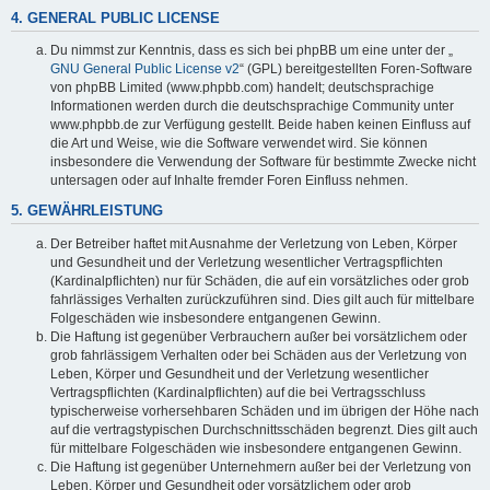
4. GENERAL PUBLIC LICENSE
Du nimmst zur Kenntnis, dass es sich bei phpBB um eine unter der „
GNU General Public License v2
“ (GPL) bereitgestellten Foren-Software
von phpBB Limited (www.phpbb.com) handelt; deutschsprachige
Informationen werden durch die deutschsprachige Community unter
www.phpbb.de zur Verfügung gestellt. Beide haben keinen Einfluss auf
die Art und Weise, wie die Software verwendet wird. Sie können
insbesondere die Verwendung der Software für bestimmte Zwecke nicht
untersagen oder auf Inhalte fremder Foren Einfluss nehmen.
5. GEWÄHRLEISTUNG
Der Betreiber haftet mit Ausnahme der Verletzung von Leben, Körper
und Gesundheit und der Verletzung wesentlicher Vertragspflichten
(Kardinalpflichten) nur für Schäden, die auf ein vorsätzliches oder grob
fahrlässiges Verhalten zurückzuführen sind. Dies gilt auch für mittelbare
Folgeschäden wie insbesondere entgangenen Gewinn.
Die Haftung ist gegenüber Verbrauchern außer bei vorsätzlichem oder
grob fahrlässigem Verhalten oder bei Schäden aus der Verletzung von
Leben, Körper und Gesundheit und der Verletzung wesentlicher
Vertragspflichten (Kardinalpflichten) auf die bei Vertragsschluss
typischerweise vorhersehbaren Schäden und im übrigen der Höhe nach
auf die vertragstypischen Durchschnittsschäden begrenzt. Dies gilt auch
für mittelbare Folgeschäden wie insbesondere entgangenen Gewinn.
Die Haftung ist gegenüber Unternehmern außer bei der Verletzung von
Leben, Körper und Gesundheit oder vorsätzlichem oder grob