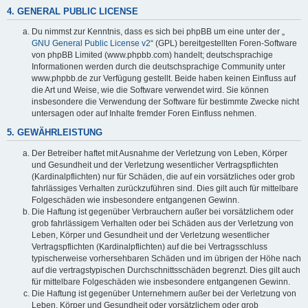
4. GENERAL PUBLIC LICENSE
Du nimmst zur Kenntnis, dass es sich bei phpBB um eine unter der „
GNU General Public License v2
“ (GPL) bereitgestellten Foren-Software
von phpBB Limited (www.phpbb.com) handelt; deutschsprachige
Informationen werden durch die deutschsprachige Community unter
www.phpbb.de zur Verfügung gestellt. Beide haben keinen Einfluss auf
die Art und Weise, wie die Software verwendet wird. Sie können
insbesondere die Verwendung der Software für bestimmte Zwecke nicht
untersagen oder auf Inhalte fremder Foren Einfluss nehmen.
5. GEWÄHRLEISTUNG
Der Betreiber haftet mit Ausnahme der Verletzung von Leben, Körper
und Gesundheit und der Verletzung wesentlicher Vertragspflichten
(Kardinalpflichten) nur für Schäden, die auf ein vorsätzliches oder grob
fahrlässiges Verhalten zurückzuführen sind. Dies gilt auch für mittelbare
Folgeschäden wie insbesondere entgangenen Gewinn.
Die Haftung ist gegenüber Verbrauchern außer bei vorsätzlichem oder
grob fahrlässigem Verhalten oder bei Schäden aus der Verletzung von
Leben, Körper und Gesundheit und der Verletzung wesentlicher
Vertragspflichten (Kardinalpflichten) auf die bei Vertragsschluss
typischerweise vorhersehbaren Schäden und im übrigen der Höhe nach
auf die vertragstypischen Durchschnittsschäden begrenzt. Dies gilt auch
für mittelbare Folgeschäden wie insbesondere entgangenen Gewinn.
Die Haftung ist gegenüber Unternehmern außer bei der Verletzung von
Leben, Körper und Gesundheit oder vorsätzlichem oder grob