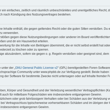
ber ein einfaches, zeitlich und räumlich unbeschränktes und unentgeltliches Recht
auch nach Kündigung des Nutzungsvertrages bestehen.
ine Inhalte enthält, die gegen geltendes Recht oder die guten Sitten verstoßen. Du 
 zu verwenden.
erstößen gegen diese Nutzungsbedingungen oder anderer im Board veröffentlichte
ßen und dir ein Hausverbot erteilen.
ortung für die Inhalte von Beiträgen übernimmt, die er nicht selbst erstellt hat od
jederzeit zu löschen oder zu sperren.
räge abzuändern, sofern sie gegen o. g. Regeln verstoßen oder geeignet sind, dem
 unter der „
GNU General Public License v2
“ (GPL) bereitgestellten Foren-Softwa
chsprachige Community unter www.phpbb.de zur Verfügung gestellt. Beide haben ke
g der Software für bestimmte Zwecke nicht untersagen oder auf Inhalte fremder F
ben, Körper und Gesundheit und der Verletzung wesentlicher Vertragspflichten (Kard
gilt auch für mittelbare Folgeschäden wie insbesondere entgangenen Gewinn.
ätzlichem oder grob fahrlässigem Verhalten oder bei Schäden aus der Verletzung 
 die bei Vertragsschluss typischerweise vorhersehbaren Schäden und im übrigen de
wie insbesondere entgangenen Gewinn.