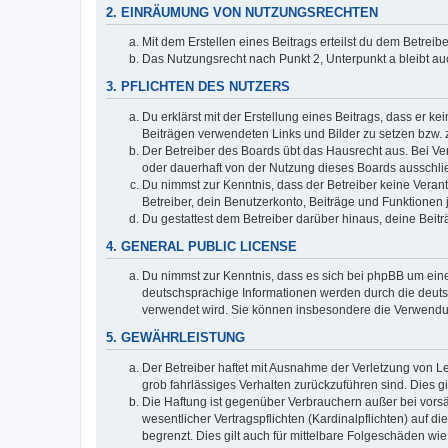
2. EINRÄUMUNG VON NUTZUNGSRECHTEN
Mit dem Erstellen eines Beitrags erteilst du dem Betrei
Das Nutzungsrecht nach Punkt 2, Unterpunkt a bleibt 
3. PFLICHTEN DES NUTZERS
Du erklärst mit der Erstellung eines Beitrags, dass er ke
Beiträgen verwendeten Links und Bilder zu setzen bzw.
Der Betreiber des Boards übt das Hausrecht aus. Bei V
oder dauerhaft von der Nutzung dieses Boards ausschlie
Du nimmst zur Kenntnis, dass der Betreiber keine Verantw
Betreiber, dein Benutzerkonto, Beiträge und Funktionen 
Du gestattest dem Betreiber darüber hinaus, deine Beit
4. GENERAL PUBLIC LICENSE
Du nimmst zur Kenntnis, dass es sich bei phpBB um eine
deutschsprachige Informationen werden durch die deuts
verwendet wird. Sie können insbesondere die Verwendun
5. GEWÄHRLEISTUNG
Der Betreiber haftet mit Ausnahme der Verletzung von Le
grob fahrlässiges Verhalten zurückzuführen sind. Dies 
Die Haftung ist gegenüber Verbrauchern außer bei vors
wesentlicher Vertragspflichten (Kardinalpflichten) auf
begrenzt. Dies gilt auch für mittelbare Folgeschäden 