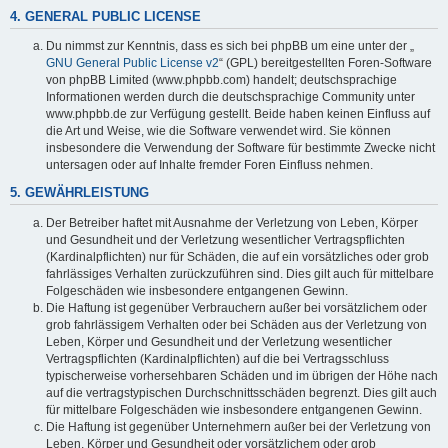
4. GENERAL PUBLIC LICENSE
Du nimmst zur Kenntnis, dass es sich bei phpBB um eine unter der „
GNU General Public License v2
“ (GPL) bereitgestellten Foren-Software
von phpBB Limited (www.phpbb.com) handelt; deutschsprachige
Informationen werden durch die deutschsprachige Community unter
www.phpbb.de zur Verfügung gestellt. Beide haben keinen Einfluss auf
die Art und Weise, wie die Software verwendet wird. Sie können
insbesondere die Verwendung der Software für bestimmte Zwecke nicht
untersagen oder auf Inhalte fremder Foren Einfluss nehmen.
5. GEWÄHRLEISTUNG
Der Betreiber haftet mit Ausnahme der Verletzung von Leben, Körper
und Gesundheit und der Verletzung wesentlicher Vertragspflichten
(Kardinalpflichten) nur für Schäden, die auf ein vorsätzliches oder grob
fahrlässiges Verhalten zurückzuführen sind. Dies gilt auch für mittelbare
Folgeschäden wie insbesondere entgangenen Gewinn.
Die Haftung ist gegenüber Verbrauchern außer bei vorsätzlichem oder
grob fahrlässigem Verhalten oder bei Schäden aus der Verletzung von
Leben, Körper und Gesundheit und der Verletzung wesentlicher
Vertragspflichten (Kardinalpflichten) auf die bei Vertragsschluss
typischerweise vorhersehbaren Schäden und im übrigen der Höhe nach
auf die vertragstypischen Durchschnittsschäden begrenzt. Dies gilt auch
für mittelbare Folgeschäden wie insbesondere entgangenen Gewinn.
Die Haftung ist gegenüber Unternehmern außer bei der Verletzung von
Leben, Körper und Gesundheit oder vorsätzlichem oder grob