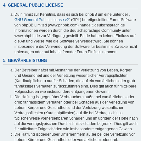
4. GENERAL PUBLIC LICENSE
Du nimmst zur Kenntnis, dass es sich bei phpBB um eine unter der „
GNU General Public License v2
“ (GPL) bereitgestellten Foren-Software
von phpBB Limited (www.phpbb.com) handelt; deutschsprachige
Informationen werden durch die deutschsprachige Community unter
www.phpbb.de zur Verfügung gestellt. Beide haben keinen Einfluss auf
die Art und Weise, wie die Software verwendet wird. Sie können
insbesondere die Verwendung der Software für bestimmte Zwecke nicht
untersagen oder auf Inhalte fremder Foren Einfluss nehmen.
5. GEWÄHRLEISTUNG
Der Betreiber haftet mit Ausnahme der Verletzung von Leben, Körper
und Gesundheit und der Verletzung wesentlicher Vertragspflichten
(Kardinalpflichten) nur für Schäden, die auf ein vorsätzliches oder grob
fahrlässiges Verhalten zurückzuführen sind. Dies gilt auch für mittelbare
Folgeschäden wie insbesondere entgangenen Gewinn.
Die Haftung ist gegenüber Verbrauchern außer bei vorsätzlichem oder
grob fahrlässigem Verhalten oder bei Schäden aus der Verletzung von
Leben, Körper und Gesundheit und der Verletzung wesentlicher
Vertragspflichten (Kardinalpflichten) auf die bei Vertragsschluss
typischerweise vorhersehbaren Schäden und im übrigen der Höhe nach
auf die vertragstypischen Durchschnittsschäden begrenzt. Dies gilt auch
für mittelbare Folgeschäden wie insbesondere entgangenen Gewinn.
Die Haftung ist gegenüber Unternehmern außer bei der Verletzung von
Leben, Körper und Gesundheit oder vorsätzlichem oder grob