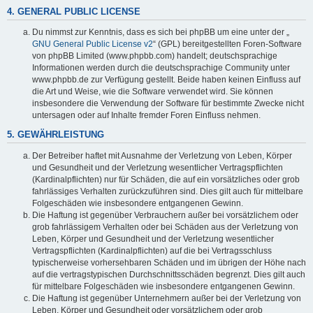
4. GENERAL PUBLIC LICENSE
Du nimmst zur Kenntnis, dass es sich bei phpBB um eine unter der „
GNU General Public License v2
“ (GPL) bereitgestellten Foren-Software
von phpBB Limited (www.phpbb.com) handelt; deutschsprachige
Informationen werden durch die deutschsprachige Community unter
www.phpbb.de zur Verfügung gestellt. Beide haben keinen Einfluss auf
die Art und Weise, wie die Software verwendet wird. Sie können
insbesondere die Verwendung der Software für bestimmte Zwecke nicht
untersagen oder auf Inhalte fremder Foren Einfluss nehmen.
5. GEWÄHRLEISTUNG
Der Betreiber haftet mit Ausnahme der Verletzung von Leben, Körper
und Gesundheit und der Verletzung wesentlicher Vertragspflichten
(Kardinalpflichten) nur für Schäden, die auf ein vorsätzliches oder grob
fahrlässiges Verhalten zurückzuführen sind. Dies gilt auch für mittelbare
Folgeschäden wie insbesondere entgangenen Gewinn.
Die Haftung ist gegenüber Verbrauchern außer bei vorsätzlichem oder
grob fahrlässigem Verhalten oder bei Schäden aus der Verletzung von
Leben, Körper und Gesundheit und der Verletzung wesentlicher
Vertragspflichten (Kardinalpflichten) auf die bei Vertragsschluss
typischerweise vorhersehbaren Schäden und im übrigen der Höhe nach
auf die vertragstypischen Durchschnittsschäden begrenzt. Dies gilt auch
für mittelbare Folgeschäden wie insbesondere entgangenen Gewinn.
Die Haftung ist gegenüber Unternehmern außer bei der Verletzung von
Leben, Körper und Gesundheit oder vorsätzlichem oder grob