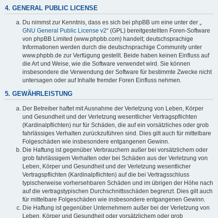
4. GENERAL PUBLIC LICENSE
Du nimmst zur Kenntnis, dass es sich bei phpBB um eine unter der „
GNU General Public License v2
“ (GPL) bereitgestellten Foren-Software
von phpBB Limited (www.phpbb.com) handelt; deutschsprachige
Informationen werden durch die deutschsprachige Community unter
www.phpbb.de zur Verfügung gestellt. Beide haben keinen Einfluss auf
die Art und Weise, wie die Software verwendet wird. Sie können
insbesondere die Verwendung der Software für bestimmte Zwecke nicht
untersagen oder auf Inhalte fremder Foren Einfluss nehmen.
5. GEWÄHRLEISTUNG
Der Betreiber haftet mit Ausnahme der Verletzung von Leben, Körper
und Gesundheit und der Verletzung wesentlicher Vertragspflichten
(Kardinalpflichten) nur für Schäden, die auf ein vorsätzliches oder grob
fahrlässiges Verhalten zurückzuführen sind. Dies gilt auch für mittelbare
Folgeschäden wie insbesondere entgangenen Gewinn.
Die Haftung ist gegenüber Verbrauchern außer bei vorsätzlichem oder
grob fahrlässigem Verhalten oder bei Schäden aus der Verletzung von
Leben, Körper und Gesundheit und der Verletzung wesentlicher
Vertragspflichten (Kardinalpflichten) auf die bei Vertragsschluss
typischerweise vorhersehbaren Schäden und im übrigen der Höhe nach
auf die vertragstypischen Durchschnittsschäden begrenzt. Dies gilt auch
für mittelbare Folgeschäden wie insbesondere entgangenen Gewinn.
Die Haftung ist gegenüber Unternehmern außer bei der Verletzung von
Leben, Körper und Gesundheit oder vorsätzlichem oder grob