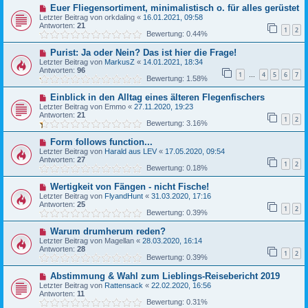
Euer Fliegensortiment, minimalistisch o. für alles gerüstet
Letzter Beitrag von
orkdaling
«
16.01.2021, 09:58
Antworten:
21
1
2
Bewertung: 0.44%
Purist: Ja oder Nein? Das ist hier die Frage!
Letzter Beitrag von
MarkusZ
«
14.01.2021, 18:34
Antworten:
96
1
4
5
6
7
…
Bewertung: 1.58%
Einblick in den Alltag eines älteren Flegenfischers
Letzter Beitrag von
Emmo
«
27.11.2020, 19:23
Antworten:
21
1
2
Bewertung: 3.16%
Form follows function...
Letzter Beitrag von
Harald aus LEV
«
17.05.2020, 09:54
Antworten:
27
1
2
Bewertung: 0.18%
Wertigkeit von Fängen - nicht Fische!
Letzter Beitrag von
FlyandHunt
«
31.03.2020, 17:16
Antworten:
25
1
2
Bewertung: 0.39%
Warum drumherum reden?
Letzter Beitrag von
Magellan
«
28.03.2020, 16:14
Antworten:
28
1
2
Bewertung: 0.39%
Abstimmung & Wahl zum Lieblings-Reisebericht 2019
Letzter Beitrag von
Rattensack
«
22.02.2020, 16:56
Antworten:
11
Bewertung: 0.31%