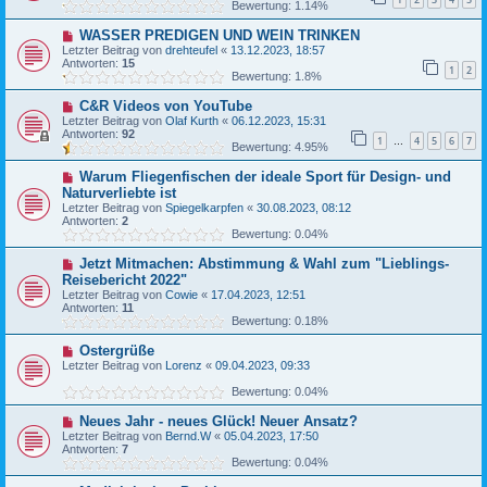
Bewertung: 1.14%
WASSER PREDIGEN UND WEIN TRINKEN
Letzter Beitrag von
drehteufel
«
13.12.2023, 18:57
Antworten:
15
1
2
Bewertung: 1.8%
C&R Videos von YouTube
Letzter Beitrag von
Olaf Kurth
«
06.12.2023, 15:31
Antworten:
92
1
4
5
6
7
…
Bewertung: 4.95%
Warum Fliegenfischen der ideale Sport für Design- und
Naturverliebte ist
Letzter Beitrag von
Spiegelkarpfen
«
30.08.2023, 08:12
Antworten:
2
Bewertung: 0.04%
Jetzt Mitmachen: Abstimmung & Wahl zum "Lieblings-
Reisebericht 2022"
Letzter Beitrag von
Cowie
«
17.04.2023, 12:51
Antworten:
11
Bewertung: 0.18%
Ostergrüße
Letzter Beitrag von
Lorenz
«
09.04.2023, 09:33
Bewertung: 0.04%
Neues Jahr - neues Glück! Neuer Ansatz?
Letzter Beitrag von
Bernd.W
«
05.04.2023, 17:50
Antworten:
7
Bewertung: 0.04%