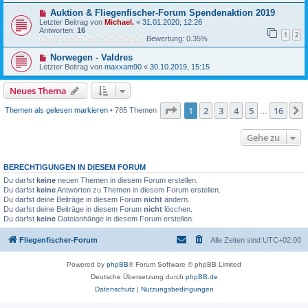
Auktion & Fliegenfischer-Forum Spendenaktion 2019
Letzter Beitrag von
Michael.
«
31.01.2020, 12:26
Antworten:
16
1
2
Bewertung: 0.35%
Norwegen - Valdres
Letzter Beitrag von
maxxam90
«
30.10.2019, 15:15
Neues Thema
Seite
1
von
16
1
2
3
4
5
16
Themen als gelesen markieren
• 785 Themen
…
Gehe zu
BERECHTIGUNGEN IN DIESEM FORUM
Du darfst
keine
neuen Themen in diesem Forum erstellen.
Du darfst
keine
Antworten zu Themen in diesem Forum erstellen.
Du darfst deine Beiträge in diesem Forum
nicht
ändern.
Du darfst deine Beiträge in diesem Forum
nicht
löschen.
Du darfst
keine
Dateianhänge in diesem Forum erstellen.
Fliegenfischer-Forum
Alle Zeiten sind
UTC+02:00
Powered by
phpBB
® Forum Software © phpBB Limited
Deutsche Übersetzung durch
phpBB.de
Datenschutz
|
Nutzungsbedingungen