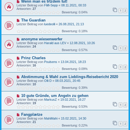
Wenn man es trtzdem tut!
Letzter Beitrag von
Fliifi-Sepp
«
08.11.2021, 00:33
Antworten:
27
1
2
Bewertung: 0.04%
The Guardian
Letzter Beitrag von
luedeolli
«
26.08.2021, 21:13
Bewertung: 0.18%
anonyme wiesenwerfer
Letzter Beitrag von
Harald aus LEV
«
12.08.2021, 10:26
Antworten:
24
1
2
Bewertung: 0.57%
Prinz Charles
Letzter Beitrag von
Poulsens
«
13.04.2021, 18:23
Antworten:
16
1
2
Bewertung: 0.09%
Abstimmung & Wahl zum Lieblings-Reisebericht 2020
Letzter Beitrag von
Olli D
«
08.03.2021, 20:45
Antworten:
10
Bewertung: 0.39%
10 gute Gründe, um Angeln zu gehen
Letzter Beitrag von
MarkusZ
«
19.02.2021, 16:27
Antworten:
19
1
2
Bewertung: 0.53%
Fangplætze
Letzter Beitrag von
MahiMahi
«
15.02.2021, 14:30
Antworten:
21
1
2
Bewertung: 0.22%