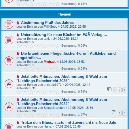
Antworten:
3
Bewertung: 0.13%
Themen
Abstimmung Fluß des Jahres
Letzter Beitrag von
Fliifi-Sepp
«
24.07.2026, 22:58
Unterstützung für neue Bücher im F&Ä Verlag ...
Letzter Beitrag von
tank
«
24.06.2026, 18:14
Antworten:
5
Bewertung: 0.09%
Die brandneuen Fliegenfischer-Forum Aufkleber sind
eingetroffen...
Letzter Beitrag von
Michael.
«
12.05.2026, 15:52
Antworten:
1
Bewertung: 0.09%
Jetzt bitte Mitmachen: Abstimmung & Wahl zum
"Lieblings-Reisebericht 2025"
Letzter Beitrag von
chrissie1971
«
29.04.2026, 12:44
Antworten:
31
1
2
3
Bewertung: 0.79%
Jetzt bitte Mitmachen: Abstimmung & Wahl zum
"Lieblings-Reisebericht 2024"
Letzter Beitrag von
Spiegelkarpfen
«
12.05.2025, 15:39
Antworten:
28
1
2
Bewertung: 1.27%
Trotze dem Blues, starte mit Zuversicht ins Neue Jahr
Letzter Beitrag von
Hans.
«
07.01.2025, 23:46