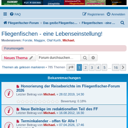
FAQ
Registrieren
Anmelden
S
Fliegenfischer-Forum
Das große Fliegenfischer-Forum!
Fliegenfischen - eine Lebenseinstellung!
u
Fliegenfischen - eine Lebenseinstellung!
c
Moderatoren:
Forstie
,
Maggov
,
Olaf Kurth
,
Michael.
h
Forumsregeln
e
Suche
Erweiterte Suche
Neues Thema
Seite
1
von
16
1
2
3
4
5
16
Themen als gelesen markieren
• 785 Themen
…
Bekanntmachungen
Honorierung der Reiseberichte im Fliegenfischer-Forum
2026
Letzter Beitrag von
Michael.
«
28.02.2019, 14:30
Bewertung: 0.18%
Neue Beiträge im redaktionellen Teil des FF
Letzter Beitrag von
Michael.
«
16.08.2012, 16:30
Terminkalender - offen für Alle !
Letzter Beitrag von
Michael.
«
07.04.2026, 17:46