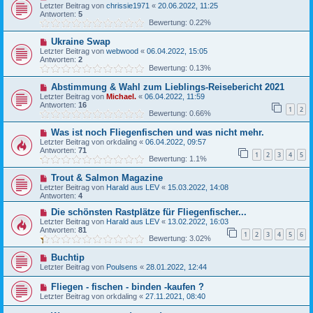
Letzter Beitrag von
chrissie1971
«
20.06.2022, 11:25
Antworten:
5
Bewertung: 0.22%
Ukraine Swap
Letzter Beitrag von
webwood
«
06.04.2022, 15:05
Antworten:
2
Bewertung: 0.13%
Abstimmung & Wahl zum Lieblings-Reisebericht 2021
Letzter Beitrag von
Michael.
«
06.04.2022, 11:59
Antworten:
16
1
2
Bewertung: 0.66%
Was ist noch Fliegenfischen und was nicht mehr.
Letzter Beitrag von
orkdaling
«
06.04.2022, 09:57
Antworten:
71
1
2
3
4
5
Bewertung: 1.1%
Trout & Salmon Magazine
Letzter Beitrag von
Harald aus LEV
«
15.03.2022, 14:08
Antworten:
4
Die schönsten Rastplätze für Fliegenfischer...
Letzter Beitrag von
Harald aus LEV
«
13.02.2022, 16:03
Antworten:
81
1
2
3
4
5
6
Bewertung: 3.02%
Buchtip
Letzter Beitrag von
Poulsens
«
28.01.2022, 12:44
Fliegen - fischen - binden -kaufen ?
Letzter Beitrag von
orkdaling
«
27.11.2021, 08:40