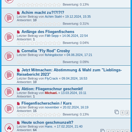
Bewertung: 0.13%
Achim macht zu?!?!?!?
Letzter Beitrag von
Achim Stahl
«
19.12.2024, 15:35
Antworten:
10
Bewertung: 0.31%
Anfänge des Fliegenfischens
Letzter Beitrag von
Fliifi-Sepp
«
14.06.2024, 22:54
Antworten:
1
Bewertung: 0.04%
Cornelia "Fly Rod" Crosby
Letzter Beitrag von
fishingdoctor
«
04.06.2024, 17:21
Bewertung: 0.09%
Jetzt Mitmachen: Abstimmung & Wahl zum "Lieblings-
Reisebericht 2023"
Letzter Beitrag von
FlyCrack
«
09.04.2024, 16:53
Antworten:
10
Aktion: Fliegenschnur geschenkt!
Letzter Beitrag von
Michael.
«
13.03.2024, 15:11
Antworten:
1
Fliegenfischerschein / Kurs
Letzter Beitrag von
november
«
20.02.2024, 16:19
Antworten:
15
1
2
Bewertung: 0.13%
Heute schon geschmunzelt?
Letzter Beitrag von
Hans.
«
17.02.2024, 21:40
Antworten:
64
1
2
3
4
5