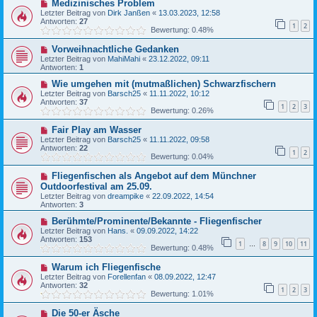
Medizinisches Problem
Letzter Beitrag von
Dirk Janßen
«
13.03.2023, 12:58
Antworten:
27
1
2
Bewertung: 0.48%
Vorweihnachtliche Gedanken
Letzter Beitrag von
MahiMahi
«
23.12.2022, 09:11
Antworten:
1
Wie umgehen mit (mutmaßlichen) Schwarzfischern
Letzter Beitrag von
Barsch25
«
11.11.2022, 10:12
Antworten:
37
1
2
3
Bewertung: 0.26%
Fair Play am Wasser
Letzter Beitrag von
Barsch25
«
11.11.2022, 09:58
Antworten:
22
1
2
Bewertung: 0.04%
Fliegenfischen als Angebot auf dem Münchner
Outdoorfestival am 25.09.
Letzter Beitrag von
dreampike
«
22.09.2022, 14:54
Antworten:
3
Berühmte/Prominente/Bekannte - Fliegenfischer
Letzter Beitrag von
Hans.
«
09.09.2022, 14:22
Antworten:
153
1
8
9
10
11
…
Bewertung: 0.48%
Warum ich Fliegenfische
Letzter Beitrag von
Forellenfan
«
08.09.2022, 12:47
Antworten:
32
1
2
3
Bewertung: 1.01%
Die 50-er Äsche