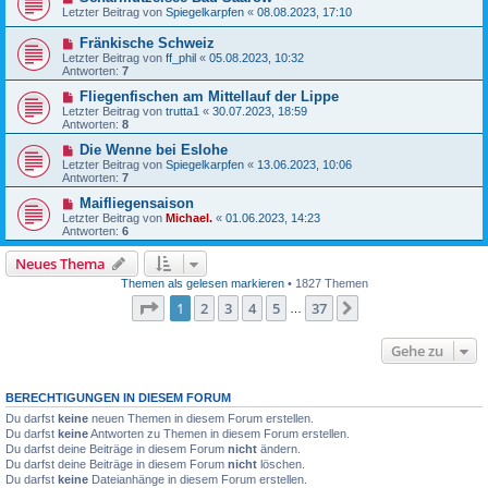
Letzter Beitrag von
Spiegelkarpfen
«
08.08.2023, 17:10
Fränkische Schweiz
Letzter Beitrag von
ff_phil
«
05.08.2023, 10:32
Antworten:
7
Fliegenfischen am Mittellauf der Lippe
Letzter Beitrag von
trutta1
«
30.07.2023, 18:59
Antworten:
8
Die Wenne bei Eslohe
Letzter Beitrag von
Spiegelkarpfen
«
13.06.2023, 10:06
Antworten:
7
Maifliegensaison
Letzter Beitrag von
Michael.
«
01.06.2023, 14:23
Antworten:
6
Neues Thema
Themen als gelesen markieren
• 1827 Themen
Seite
1
von
37
1
2
3
4
5
37
Nächste
…
Gehe zu
BERECHTIGUNGEN IN DIESEM FORUM
Du darfst
keine
neuen Themen in diesem Forum erstellen.
Du darfst
keine
Antworten zu Themen in diesem Forum erstellen.
Du darfst deine Beiträge in diesem Forum
nicht
ändern.
Du darfst deine Beiträge in diesem Forum
nicht
löschen.
Du darfst
keine
Dateianhänge in diesem Forum erstellen.