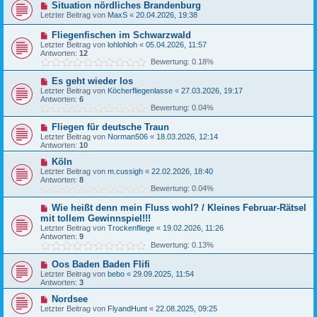
Situation nördliches Brandenburg
Letzter Beitrag von
MaxS
«
20.04.2026, 19:38
Fliegenfischen im Schwarzwald
Letzter Beitrag von
lohlohloh
«
05.04.2026, 11:57
Antworten:
12
Bewertung: 0.18%
Es geht wieder los
Letzter Beitrag von
Köcherfliegenlasse
«
27.03.2026, 19:17
Antworten:
6
Bewertung: 0.04%
Fliegen für deutsche Traun
Letzter Beitrag von
Norman506
«
18.03.2026, 12:14
Antworten:
10
Köln
Letzter Beitrag von
m.cussigh
«
22.02.2026, 18:40
Antworten:
8
Bewertung: 0.04%
Wie heißt denn mein Fluss wohl? / Kleines Februar-Rätsel
mit tollem Gewinnspiel!!!
Letzter Beitrag von
Trockenfliege
«
19.02.2026, 11:26
Antworten:
9
Bewertung: 0.13%
Oos Baden Baden Flifi
Letzter Beitrag von
bebo
«
29.09.2025, 11:54
Antworten:
3
Nordsee
Letzter Beitrag von
FlyandHunt
«
22.08.2025, 09:25