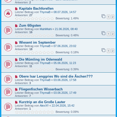
Antworten:
2
Kapitale Bachforellen
Letzter Beitrag von
ThymaB
«
08.07.2026, 14:57
Antworten:
27
1
2
Bewertung: 1.49%
Zum 60igsten
Letzter Beitrag von
MahiMahi
«
21.06.2026, 08:40
Antworten:
16
1
2
Bewertung: 0.48%
Wiesent im September
Letzter Beitrag von
ThymaB
«
07.06.2026, 23:02
Antworten:
18
1
2
Bewertung: 0.18%
Die Mümling im Odenwald
Letzter Beitrag von
ThymaB
«
05.06.2026, 11:23
Antworten:
11
Bewertung: 0.39%
Obere Isar Lenggries Wo sind die Äschen???
Letzter Beitrag von
ThymaB
«
03.06.2026, 17:58
Antworten:
3
Fliegenfischen Wisserbach
Letzter Beitrag von
ThymaB
«
03.06.2026, 17:49
Antworten:
7
Kurztrip an die Große Lauter
Letzter Beitrag von
AlexX!!
«
22.04.2026, 15:42
Antworten:
1
Bewertung: 0.09%