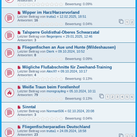
Antworten:
7
Bewertung: 0.09%
Wipper im Harz/Harzervorland
Letzter Beitrag von
trutta1
«
12.02.2025, 18:51
Antworten:
16
1
2
Bewertung: 0.04%
Talsperre Goldisthal-Oberes Schwarzatal
Letzter Beitrag von
fliegenjens
«
29.01.2025, 12:46
Antworten:
3
Fliegenfischen an Aue und Hunte (Wildeshausen)
Letzter Beitrag von
Dierk
«
09.10.2024, 10:52
Antworten:
8
Bewertung: 0.09%
Mögliche Flußabschnitte für Zweihand-Training
Letzter Beitrag von
AlexX!!
«
09.10.2024, 10:17
Antworten:
4
Bewertung: 0.13%
Weiße Traun beim Forellenhof
Letzter Beitrag von
moregrayling
«
05.10.2024, 10:11
Antworten:
79
1
2
3
4
5
6
Bewertung: 0.13%
Sinntal
Letzter Beitrag von
Norman506
«
02.10.2024, 20:08
Antworten:
3
Bewertung: 0.04%
Fliegenfischerparadies Deutschland
Letzter Beitrag von
trutta1
«
24.09.2024, 18:58
Antworten:
23
1
2