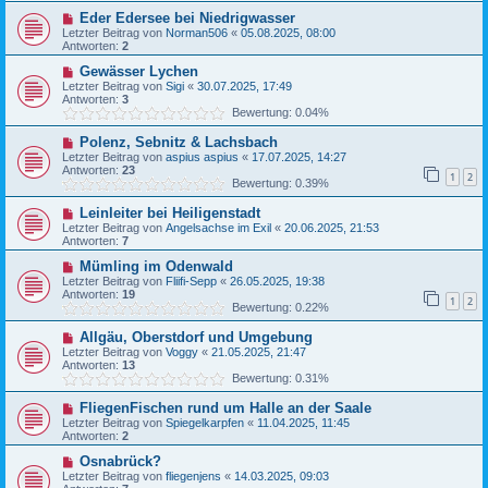
Eder Edersee bei Niedrigwasser
Letzter Beitrag von
Norman506
«
05.08.2025, 08:00
Antworten:
2
Gewässer Lychen
Letzter Beitrag von
Sigi
«
30.07.2025, 17:49
Antworten:
3
Bewertung: 0.04%
Polenz, Sebnitz & Lachsbach
Letzter Beitrag von
aspius aspius
«
17.07.2025, 14:27
Antworten:
23
1
2
Bewertung: 0.39%
Leinleiter bei Heiligenstadt
Letzter Beitrag von
Angelsachse im Exil
«
20.06.2025, 21:53
Antworten:
7
Mümling im Odenwald
Letzter Beitrag von
Fliifi-Sepp
«
26.05.2025, 19:38
Antworten:
19
1
2
Bewertung: 0.22%
Allgäu, Oberstdorf und Umgebung
Letzter Beitrag von
Voggy
«
21.05.2025, 21:47
Antworten:
13
Bewertung: 0.31%
FliegenFischen rund um Halle an der Saale
Letzter Beitrag von
Spiegelkarpfen
«
11.04.2025, 11:45
Antworten:
2
Osnabrück?
Letzter Beitrag von
fliegenjens
«
14.03.2025, 09:03