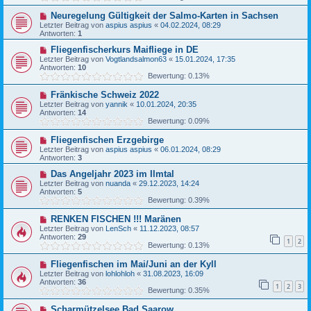
Neuregelung Gültigkeit der Salmo-Karten in Sachsen
Letzter Beitrag von
aspius aspius
«
04.02.2024, 08:29
Antworten:
1
Fliegenfischerkurs Maifliege in DE
Letzter Beitrag von
Vogtlandsalmon63
«
15.01.2024, 17:35
Antworten:
10
Bewertung: 0.13%
Fränkische Schweiz 2022
Letzter Beitrag von
yannik
«
10.01.2024, 20:35
Antworten:
14
Bewertung: 0.09%
Fliegenfischen Erzgebirge
Letzter Beitrag von
aspius aspius
«
06.01.2024, 08:29
Antworten:
3
Das Angeljahr 2023 im Ilmtal
Letzter Beitrag von
nuanda
«
29.12.2023, 14:24
Antworten:
5
Bewertung: 0.39%
RENKEN FISCHEN !!! Maränen
Letzter Beitrag von
LenSch
«
11.12.2023, 08:57
Antworten:
29
1
2
Bewertung: 0.13%
Fliegenfischen im Mai/Juni an der Kyll
Letzter Beitrag von
lohlohloh
«
31.08.2023, 16:09
Antworten:
36
1
2
3
Bewertung: 0.35%
Scharmützelsee Bad Saarow