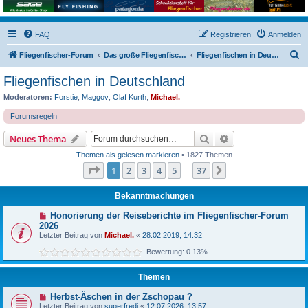
FAQ
Registrieren
Anmelden
S
Fliegenfischer-Forum
Das große Fliegenfischer-Forum!
Fliegenfischen in Deutschland
u
Fliegenfischen in Deutschland
c
Moderatoren:
Forstie
,
Maggov
,
Olaf Kurth
,
Michael.
h
Forumsregeln
e
Suche
Erweiterte Suche
Neues Thema
Themen als gelesen markieren
• 1827 Themen
Seite
1
von
37
1
2
3
4
5
37
Nächste
…
Bekanntmachungen
Honorierung der Reiseberichte im Fliegenfischer-Forum
2026
Letzter Beitrag von
Michael.
«
28.02.2019, 14:32
Bewertung: 0.13%
Themen
Herbst-Äschen in der Zschopau ?
Letzter Beitrag von
superfredi
«
12.07.2026, 13:57