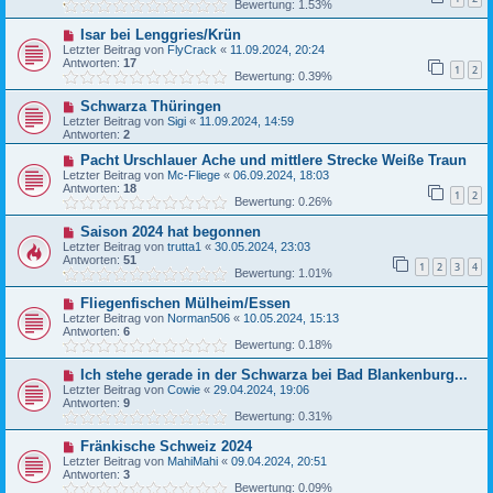
Bewertung: 1.53%
Isar bei Lenggries/Krün
Letzter Beitrag von
FlyCrack
«
11.09.2024, 20:24
Antworten:
17
1
2
Bewertung: 0.39%
Schwarza Thüringen
Letzter Beitrag von
Sigi
«
11.09.2024, 14:59
Antworten:
2
Pacht Urschlauer Ache und mittlere Strecke Weiße Traun
Letzter Beitrag von
Mc-Fliege
«
06.09.2024, 18:03
Antworten:
18
1
2
Bewertung: 0.26%
Saison 2024 hat begonnen
Letzter Beitrag von
trutta1
«
30.05.2024, 23:03
Antworten:
51
1
2
3
4
Bewertung: 1.01%
Fliegenfischen Mülheim/Essen
Letzter Beitrag von
Norman506
«
10.05.2024, 15:13
Antworten:
6
Bewertung: 0.18%
Ich stehe gerade in der Schwarza bei Bad Blankenburg...
Letzter Beitrag von
Cowie
«
29.04.2024, 19:06
Antworten:
9
Bewertung: 0.31%
Fränkische Schweiz 2024
Letzter Beitrag von
MahiMahi
«
09.04.2024, 20:51
Antworten:
3
Bewertung: 0.09%