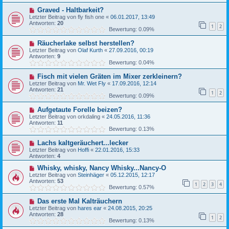
Graved - Haltbarkeit?
Letzter Beitrag von
fly fish one
«
06.01.2017, 13:49
Antworten:
20
1
2
Bewertung: 0.09%
Räucherlake selbst herstellen?
Letzter Beitrag von
Olaf Kurth
«
27.09.2016, 00:19
Antworten:
9
Bewertung: 0.04%
Fisch mit vielen Gräten im Mixer zerkleinern?
Letzter Beitrag von
Mr. Wet Fly
«
17.09.2016, 12:14
Antworten:
21
1
2
Bewertung: 0.09%
Aufgetaute Forelle beizen?
Letzter Beitrag von
orkdaling
«
24.05.2016, 11:36
Antworten:
11
Bewertung: 0.13%
Lachs kaltgeräuchert...lecker
Letzter Beitrag von
Hoffi
«
22.01.2016, 15:33
Antworten:
4
Whisky, whisky, Nancy Whisky...Nancy-O
Letzter Beitrag von
Steinhäger
«
05.12.2015, 12:17
Antworten:
53
1
2
3
4
Bewertung: 0.57%
Das erste Mal Kalträuchern
Letzter Beitrag von
hares ear
«
24.08.2015, 20:25
Antworten:
28
1
2
Bewertung: 0.13%