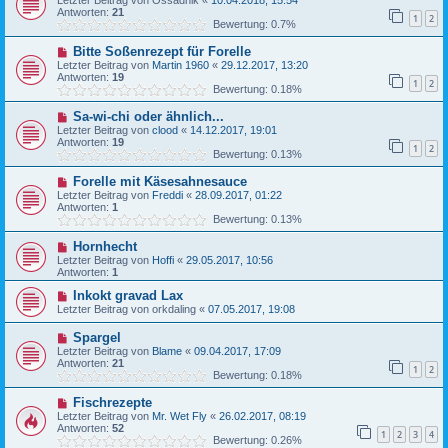
Letzter Beitrag von
Ossadnik
«
10.04.2018, 15:54
Antworten:
21
1
2
Bewertung: 0.7%
Bitte Soßenrezept für Forelle
Letzter Beitrag von
Martin 1960
«
29.12.2017, 13:20
Antworten:
19
1
2
Bewertung: 0.18%
Sa-wi-chi oder ähnlich...
Letzter Beitrag von
clood
«
14.12.2017, 19:01
Antworten:
19
1
2
Bewertung: 0.13%
Forelle mit Käsesahnesauce
Letzter Beitrag von
Freddi
«
28.09.2017, 01:22
Antworten:
1
Bewertung: 0.13%
Hornhecht
Letzter Beitrag von
Hoffi
«
29.05.2017, 10:56
Antworten:
1
Inkokt gravad Lax
Letzter Beitrag von
orkdaling
«
07.05.2017, 19:08
Spargel
Letzter Beitrag von
Blame
«
09.04.2017, 17:09
Antworten:
21
1
2
Bewertung: 0.18%
Fischrezepte
Letzter Beitrag von
Mr. Wet Fly
«
26.02.2017, 08:19
Antworten:
52
1
2
3
4
Bewertung: 0.26%