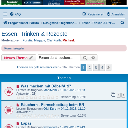
FAQ
Registrieren
Anmelden
S
Fliegenfischer-Forum
Das große Fliegenfischer-Forum!
Essen, Trinken & Rezepte
u
Essen, Trinken & Rezepte
c
Moderatoren:
Forstie
,
Maggov
,
Olaf Kurth
,
Michael.
h
Forumsregeln
e
Suche
Erweiterte Suche
Neues Thema
1
2
3
4
Nächste
Themen als gelesen markieren
• 167 Themen
Themen
Was machen mit Döbel/Aitl?
Letzter Beitrag von
MahiMahi
«
10.07.2026, 19:23
Antworten:
29
1
2
Bewertung: 0.75%
Räuchern - Fernsehbeitrag beim BR
Letzter Beitrag von
Olaf Kurth
«
04.12.2023, 11:10
Antworten:
1
Bewertung: 0.13%
Lapas
Letzter Beitrag von
webwood
«
19.09.2023, 23:43