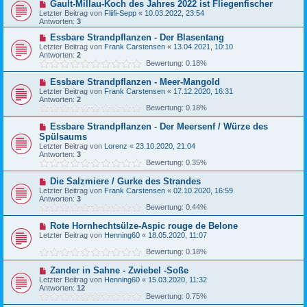
Gault-Millau-Koch des Jahres 2022 ist Fliegenfischer
Letzter Beitrag von
Fliifi-Sepp
«
10.03.2022, 23:54
Antworten:
3
Essbare Strandpflanzen - Der Blasentang
Letzter Beitrag von
Frank Carstensen
«
13.04.2021, 10:10
Antworten:
2
Bewertung: 0.18%
Essbare Strandpflanzen - Meer-Mangold
Letzter Beitrag von
Frank Carstensen
«
17.12.2020, 16:31
Antworten:
2
Bewertung: 0.18%
Essbare Strandpflanzen - Der Meersenf / Würze des
Spülsaums
Letzter Beitrag von
Lorenz
«
23.10.2020, 21:04
Antworten:
3
Bewertung: 0.35%
Die Salzmiere / Gurke des Strandes
Letzter Beitrag von
Frank Carstensen
«
02.10.2020, 16:59
Antworten:
3
Bewertung: 0.44%
Rote Hornhechtsülze-Aspic rouge de Belone
Letzter Beitrag von
Henning60
«
18.05.2020, 11:07
Bewertung: 0.18%
Zander in Sahne - Zwiebel -Soße
Letzter Beitrag von
Henning60
«
15.03.2020, 11:32
Antworten:
12
Bewertung: 0.75%