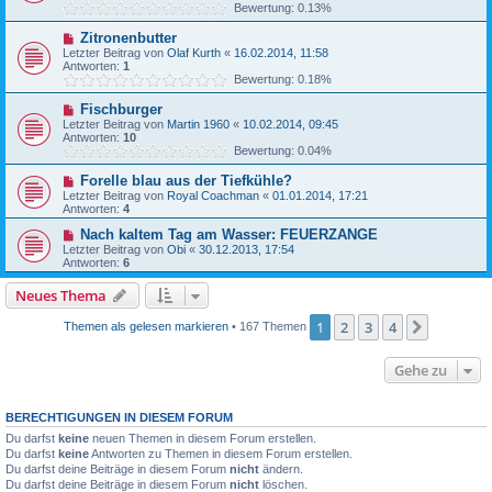
Bewertung: 0.13%
Zitronenbutter
Letzter Beitrag von
Olaf Kurth
«
16.02.2014, 11:58
Antworten:
1
Bewertung: 0.18%
Fischburger
Letzter Beitrag von
Martin 1960
«
10.02.2014, 09:45
Antworten:
10
Bewertung: 0.04%
Forelle blau aus der Tiefkühle?
Letzter Beitrag von
Royal Coachman
«
01.01.2014, 17:21
Antworten:
4
Nach kaltem Tag am Wasser: FEUERZANGE
Letzter Beitrag von
Obi
«
30.12.2013, 17:54
Antworten:
6
Neues Thema
1
2
3
4
Nächste
Themen als gelesen markieren
• 167 Themen
Gehe zu
BERECHTIGUNGEN IN DIESEM FORUM
Du darfst
keine
neuen Themen in diesem Forum erstellen.
Du darfst
keine
Antworten zu Themen in diesem Forum erstellen.
Du darfst deine Beiträge in diesem Forum
nicht
ändern.
Du darfst deine Beiträge in diesem Forum
nicht
löschen.