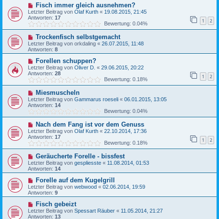
Fisch immer gleich ausnehmen?
Letzter Beitrag von
Olaf Kurth
«
19.08.2015, 21:45
Antworten:
17
1
2
Bewertung: 0.04%
Trockenfisch selbstgemacht
Letzter Beitrag von
orkdaling
«
26.07.2015, 11:48
Antworten:
8
Forellen schuppen?
Letzter Beitrag von
Oliver D.
«
29.06.2015, 20:22
Antworten:
28
1
2
Bewertung: 0.18%
Miesmuscheln
Letzter Beitrag von
Gammarus roeseli
«
06.01.2015, 13:05
Antworten:
14
Bewertung: 0.04%
Nach dem Fang ist vor dem Genuss
Letzter Beitrag von
Olaf Kurth
«
22.10.2014, 17:36
Antworten:
17
1
2
Bewertung: 0.18%
Geräucherte Forelle - bissfest
Letzter Beitrag von
gespliesste
«
11.08.2014, 01:53
Antworten:
14
Forelle auf dem Kugelgrill
Letzter Beitrag von
webwood
«
02.06.2014, 19:59
Antworten:
9
Fisch gebeizt
Letzter Beitrag von
Spessart Räuber
«
11.05.2014, 21:27
Antworten:
13