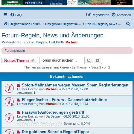
FAQ
Registrieren
Anmelden
S
Fliegenfischer-Forum
Das große Fliegenfischer-Forum!
Forum-Regeln, News und Änderungen
u
Forum-Regeln, News und Änderungen
c
Moderatoren:
Forstie
,
Maggov
,
Olaf Kurth
,
Michael.
h
Forumsregeln
e
Suche
Erweiterte Suche
Neues Thema
Themen als gelesen markieren
• 29 Themen • Seite
1
von
1
Bekanntmachungen
Sofort-Maßnahmen wegen Massen Spam Registrierungen
Letzter Beitrag von
Michael.
«
27.02.2020, 17:08
Antworten:
1
Fliegenfischer - Forum - Datenschutzrichtlinie
Letzter Beitrag von
Michael.
«
02.07.2018, 10:43
Passwort-Anforderungen gestrafft
Letzter Beitrag von
Da Beppe
«
06.06.2018, 21:03
Antworten:
1
Bewertung: 0.04%
Die goldenen Schreib-Regeln/Tipps: