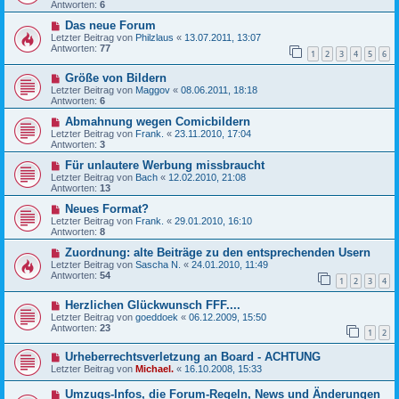
Antworten:
6
Das neue Forum
Letzter Beitrag von
Philzlaus
«
13.07.2011, 13:07
Antworten:
77
1
2
3
4
5
6
Größe von Bildern
Letzter Beitrag von
Maggov
«
08.06.2011, 18:18
Antworten:
6
Abmahnung wegen Comicbildern
Letzter Beitrag von
Frank.
«
23.11.2010, 17:04
Antworten:
3
Für unlautere Werbung missbraucht
Letzter Beitrag von
Bach
«
12.02.2010, 21:08
Antworten:
13
Neues Format?
Letzter Beitrag von
Frank.
«
29.01.2010, 16:10
Antworten:
8
Zuordnung: alte Beiträge zu den entsprechenden Usern
Letzter Beitrag von
Sascha N.
«
24.01.2010, 11:49
Antworten:
54
1
2
3
4
Herzlichen Glückwunsch FFF....
Letzter Beitrag von
goeddoek
«
06.12.2009, 15:50
Antworten:
23
1
2
Urheberrechtsverletzung an Board - ACHTUNG
Letzter Beitrag von
Michael.
«
16.10.2008, 15:33
Umzugs-Infos, die Forum-Regeln, News und Änderungen