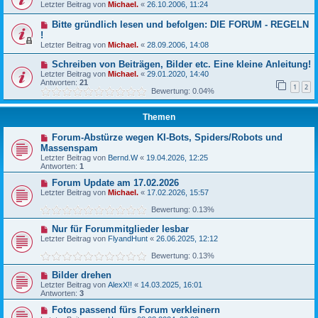
Letzter Beitrag von
Michael.
«
26.10.2006, 11:24
Bitte gründlich lesen und befolgen: DIE FORUM - REGELN
!
Letzter Beitrag von
Michael.
«
28.09.2006, 14:08
Schreiben von Beiträgen, Bilder etc. Eine kleine Anleitung!
Letzter Beitrag von
Michael.
«
29.01.2020, 14:40
Antworten:
21
1
2
Bewertung: 0.04%
Themen
Forum-Abstürze wegen KI-Bots, Spiders/Robots und
Massenspam
Letzter Beitrag von
Bernd.W
«
19.04.2026, 12:25
Antworten:
1
Forum Update am 17.02.2026
Letzter Beitrag von
Michael.
«
17.02.2026, 15:57
Bewertung: 0.13%
Nur für Forummitglieder lesbar
Letzter Beitrag von
FlyandHunt
«
26.06.2025, 12:12
Bewertung: 0.13%
Bilder drehen
Letzter Beitrag von
AlexX!!
«
14.03.2025, 16:01
Antworten:
3
Fotos passend fürs Forum verkleinern