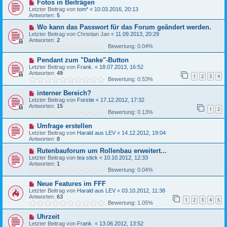
Fotos in Beiträgen
Letzter Beitrag von
tom*
«
10.03.2016, 20:13
Antworten:
5
Wo kann das Passwort für das Forum geändert werden.
Letzter Beitrag von
Christian Jan
«
11.09.2013, 20:29
Antworten:
2
Bewertung: 0.04%
Pendant zum "Danke"-Button
Letzter Beitrag von
Frank.
«
18.07.2013, 16:52
Antworten:
49
1
2
3
4
Bewertung: 0.53%
interner Bereich?
Letzter Beitrag von
Forstie
«
17.12.2012, 17:32
Antworten:
15
1
2
Bewertung: 0.13%
Umfrage erstellen
Letzter Beitrag von
Harald aus LEV
«
14.12.2012, 19:04
Antworten:
8
Rutenbauforum um Rollenbau erweitert...
Letzter Beitrag von
tea stick
«
10.10.2012, 12:33
Antworten:
1
Bewertung: 0.04%
Neue Features im FFF
Letzter Beitrag von
Harald aus LEV
«
03.10.2012, 11:38
Antworten:
63
1
2
3
4
5
Bewertung: 1.05%
Uhrzeit
Letzter Beitrag von
Frank.
«
13.06.2012, 13:52