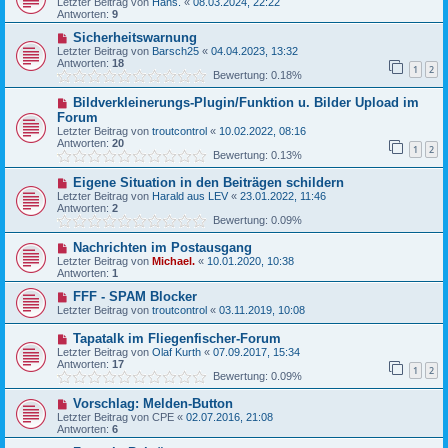
Letzter Beitrag von
Hans.
«
08.03.2024, 22:22
Antworten:
9
Sicherheitswarnung
Letzter Beitrag von
Barsch25
«
04.04.2023, 13:32
Antworten:
18
1
2
Bewertung: 0.18%
Bildverkleinerungs-Plugin/Funktion u. Bilder Upload im
Forum
Letzter Beitrag von
troutcontrol
«
10.02.2022, 08:16
Antworten:
20
1
2
Bewertung: 0.13%
Eigene Situation in den Beiträgen schildern
Letzter Beitrag von
Harald aus LEV
«
23.01.2022, 11:46
Antworten:
2
Bewertung: 0.09%
Nachrichten im Postausgang
Letzter Beitrag von
Michael.
«
10.01.2020, 10:38
Antworten:
1
FFF - SPAM Blocker
Letzter Beitrag von
troutcontrol
«
03.11.2019, 10:08
Tapatalk im Fliegenfischer-Forum
Letzter Beitrag von
Olaf Kurth
«
07.09.2017, 15:34
Antworten:
17
1
2
Bewertung: 0.09%
Vorschlag: Melden-Button
Letzter Beitrag von
CPE
«
02.07.2016, 21:08
Antworten:
6