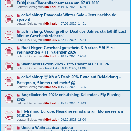
Frühjahrs-Fliegenfischermesse am 07.03.2026
Letzter Beitrag von
Michael.
«
19.02.2026, 14:39
adh-fishing: Patagonia Winter Sale - Jetzt nachhaltig
sparen!
Letzter Beitrag von
Michael.
«
07.01.2026, 14:31
adh-fishing: Unser größter Deal des Jahres startet! 🎁 Last-
Minute Geschenk sichern!
Letzter Beitrag von
Michael.
«
22.12.2025, 18:24
Rudi Heger: Geschenkgutschein & Marken SALE zu
Weihnachten + FF Kalender 2026
Letzter Beitrag von
Michael.
«
18.12.2025, 14:26
Weihnachtsaktion 2025 - 15% Rabatt bis 31.01.26
Letzter Beitrag von
Tom Doll
«
18.12.2025, 14:00
adh-fishing: ☃️ XMAS Deal: 20% Extra auf Bekleidung –
Patagonia, Simms und mehr! 🥶
Letzter Beitrag von
Michael.
«
16.12.2025, 15:25
Angelkalender 2026: adh-fishing Kalender - Fly Fishing
2026
Letzter Beitrag von
Michael.
«
15.12.2025, 18:43
Flyfishing Europe: Neujahresempfang am Möhnesee am
03.01.26
Letzter Beitrag von
Michael.
«
09.12.2025, 18:00
Unsere Weihnachtsangebote