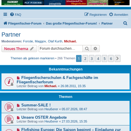
FAQ
Registrieren
Anmelden
S
Fliegenfischer-Forum
Das große Fliegenfischer-Forum!
Partner
u
Partner
c
Moderatoren:
Forstie
,
Maggov
,
Olaf Kurth
,
Michael.
h
Suche
Erweiterte Suche
Neues Thema
e
1
2
3
4
5
6
Näch
Themen als gelesen markieren
• 266 Themen
Bekanntmachungen
Fliegenfischerschulen & Fachgeschäfte im
Fliegenfischerforum
Letzter Beitrag von
Michael.
«
26.08.2011, 15:35
Themen
Summer-SALE !
Letzter Beitrag von
Heußerer
«
05.07.2026, 08:47
Unsere OSTER Angebote
Letzter Beitrag von
Heußerer
«
27.03.2026, 15:35
Flyfishing Europe: Die Saison beginnt – Einladung zur