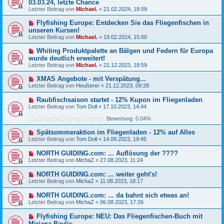
03.03.24, letzte Chance
Letzter Beitrag von
Michael.
«
21.02.2024, 18:09
Flyfishing Europe: Entdecken Sie das Fliegenfischen in
unseren Kursen!
Letzter Beitrag von
Michael.
«
19.02.2024, 15:00
Whiting Produktpalette an Bälgen und Federn für Europa
wurde deutlich erweitert!
Letzter Beitrag von
Michael.
«
21.12.2023, 18:59
XMAS Angebote - mit Verspätung...
Letzter Beitrag von
Heußerer
«
21.12.2023, 09:28
Raubfischsaison startet - 12% Kupon im Fliegenladen
Letzter Beitrag von
Tom Doll
«
17.10.2023, 14:44
Bewertung: 0.04%
Spätsommeraktion im Fliegenladen - 12% auf Alles
Letzter Beitrag von
Tom Doll
«
14.09.2023, 19:45
NORTH GUIDING.com: ... Auflösung der ????
Letzter Beitrag von
MichaZ
«
27.08.2023, 11:24
NORTH GUIDING.com: ... weiter geht's!
Letzter Beitrag von
MichaZ
«
11.08.2023, 18:17
NORTH GUIDING.com: ... da bahnt sich etwas an!
Letzter Beitrag von
MichaZ
«
06.08.2023, 17:26
Flyfishing Europe: NEU: Das Fliegenfischen‐Buch mit
Mirjana Pavlic