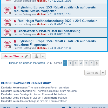
Letzter Beitrag von
Michael.
«
07.12.2022, 16:00
Flyfishing Europe: 15% Rabatt zusätzlich auf bereits
reduzierte SIMMS Watjacken
Letzter Beitrag von
Michael.
«
01.12.2022, 18:51
Rudi Heger Weihnachtszeitung 2022 + 20 € Gutschein
Letzter Beitrag von
Michael.
«
25.11.2022, 15:34
Black-Week & VISION Deal bei adh-fishing
Letzter Beitrag von
Michael.
«
25.11.2022, 11:37
Flyfishing Europe: 15% Rabatt zusätzlich auf bereits
reduzierte Fliegenruten
Letzter Beitrag von
Michael.
«
24.11.2022, 18:53
Neues Thema
1
2
3
4
5
6
Näch
Themen als gelesen markieren
• 266 Themen
Gehe zu
BERECHTIGUNGEN IN DIESEM FORUM
Du darfst
keine
neuen Themen in diesem Forum erstellen.
Du darfst
keine
Antworten zu Themen in diesem Forum erstellen.
Du darfst deine Beiträge in diesem Forum
nicht
ändern.
Du darfst deine Beiträge in diesem Forum
nicht
löschen.
Du darfst
keine
Dateianhänge in diesem Forum erstellen.