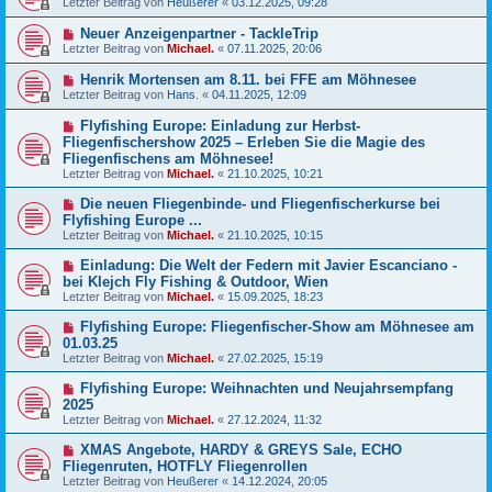
Letzter Beitrag von
Heußerer
«
03.12.2025, 09:28
Neuer Anzeigenpartner - TackleTrip
Letzter Beitrag von
Michael.
«
07.11.2025, 20:06
Henrik Mortensen am 8.11. bei FFE am Möhnesee
Letzter Beitrag von
Hans.
«
04.11.2025, 12:09
Flyfishing Europe: Einladung zur Herbst-
Fliegenfischershow 2025 – Erleben Sie die Magie des
Fliegenfischens am Möhnesee!
Letzter Beitrag von
Michael.
«
21.10.2025, 10:21
Die neuen Fliegenbinde- und Fliegenfischerkurse bei
Flyfishing Europe ...
Letzter Beitrag von
Michael.
«
21.10.2025, 10:15
Einladung: Die Welt der Federn mit Javier Escanciano -
bei Klejch Fly Fishing & Outdoor, Wien
Letzter Beitrag von
Michael.
«
15.09.2025, 18:23
Flyfishing Europe: Fliegenfischer-Show am Möhnesee am
01.03.25
Letzter Beitrag von
Michael.
«
27.02.2025, 15:19
Flyfishing Europe: Weihnachten und Neujahrsempfang
2025
Letzter Beitrag von
Michael.
«
27.12.2024, 11:32
XMAS Angebote, HARDY & GREYS Sale, ECHO
Fliegenruten, HOTFLY Fliegenrollen
Letzter Beitrag von
Heußerer
«
14.12.2024, 20:05