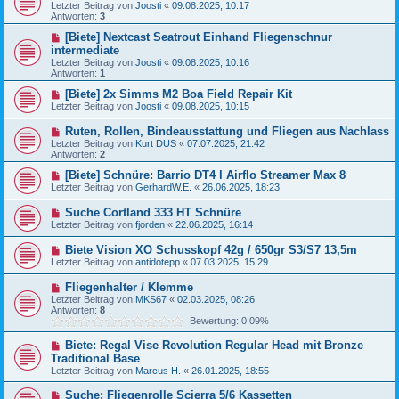
Letzter Beitrag von
Joosti
«
09.08.2025, 10:17
Antworten:
3
[Biete] Nextcast Seatrout Einhand Fliegenschnur
intermediate
Letzter Beitrag von
Joosti
«
09.08.2025, 10:16
Antworten:
1
[Biete] 2x Simms M2 Boa Field Repair Kit
Letzter Beitrag von
Joosti
«
09.08.2025, 10:15
Ruten, Rollen, Bindeausstattung und Fliegen aus Nachlass
Letzter Beitrag von
Kurt DUS
«
07.07.2025, 21:42
Antworten:
2
[Biete] Schnüre: Barrio DT4 l Airflo Streamer Max 8
Letzter Beitrag von
GerhardW.E.
«
26.06.2025, 18:23
Suche Cortland 333 HT Schnüre
Letzter Beitrag von
fjorden
«
22.06.2025, 16:14
Biete Vision XO Schusskopf 42g / 650gr S3/S7 13,5m
Letzter Beitrag von
antidotepp
«
07.03.2025, 15:29
Fliegenhalter / Klemme
Letzter Beitrag von
MKS67
«
02.03.2025, 08:26
Antworten:
8
Bewertung: 0.09%
Biete: Regal Vise Revolution Regular Head mit Bronze
Traditional Base
Letzter Beitrag von
Marcus H.
«
26.01.2025, 18:55
Suche: Fliegenrolle Scierra 5/6 Kassetten