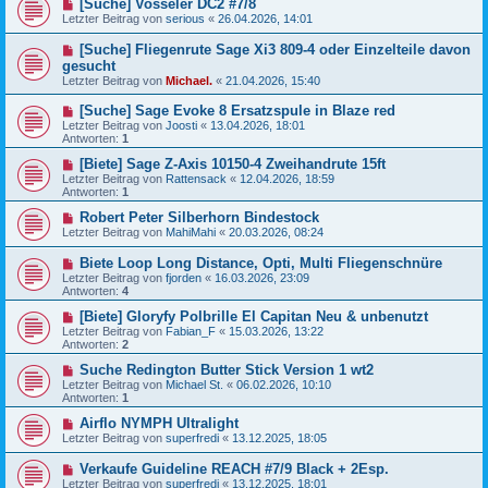
[Suche] Vosseler DC2 #7/8
Letzter Beitrag von
serious
«
26.04.2026, 14:01
[Suche] Fliegenrute Sage Xi3 809-4 oder Einzelteile davon
gesucht
Letzter Beitrag von
Michael.
«
21.04.2026, 15:40
[Suche] Sage Evoke 8 Ersatzspule in Blaze red
Letzter Beitrag von
Joosti
«
13.04.2026, 18:01
Antworten:
1
[Biete] Sage Z-Axis 10150-4 Zweihandrute 15ft
Letzter Beitrag von
Rattensack
«
12.04.2026, 18:59
Antworten:
1
Robert Peter Silberhorn Bindestock
Letzter Beitrag von
MahiMahi
«
20.03.2026, 08:24
Biete Loop Long Distance, Opti, Multi Fliegenschnüre
Letzter Beitrag von
fjorden
«
16.03.2026, 23:09
Antworten:
4
[Biete] Gloryfy Polbrille El Capitan Neu & unbenutzt
Letzter Beitrag von
Fabian_F
«
15.03.2026, 13:22
Antworten:
2
Suche Redington Butter Stick Version 1 wt2
Letzter Beitrag von
Michael St.
«
06.02.2026, 10:10
Antworten:
1
Airflo NYMPH Ultralight
Letzter Beitrag von
superfredi
«
13.12.2025, 18:05
Verkaufe Guideline REACH #7/9 Black + 2Esp.
Letzter Beitrag von
superfredi
«
13.12.2025, 18:01