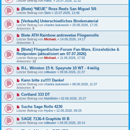
Letzter Beitrag von
Hans.
«
25.07.2026, 11:32
(Biete) *NEUE" Ross Reels San Miguel 5/6
Letzter Beitrag von
Slein
«
15.07.2026, 12:46
[Verkaufe] Unterschiedliches Bindematerial
Letzter Beitrag von
charles.bukowski
«
20.06.2026, 17:25
Antworten:
5
Biete ATH Rainbow antirevetse Fliegenrolle
Letzter Beitrag von
Michael.
«
14.06.2026, 14:17
Antworten:
1
[Biete] Fliegenfischer-Forum Fan-Ware, Einzelstücke &
Restposten (aktualisiert am 07.07.2026)
Letzter Beitrag von
Michael.
«
11.06.2026, 17:55
Antworten:
12
R-L. Winston 15 ft. Speyrute 10 WT - 4-teilig
Letzter Beitrag von
stillwater
«
09.06.2026, 21:37
Kann bitte zu!!!!! Danke!
Letzter Beitrag von
charles.bukowski
«
08.06.2026, 11:37
Antworten:
9
Cortland 333 DT
Letzter Beitrag von
MahiMahi
«
02.06.2026, 15:27
Suche Sage Rolle 4230
Letzter Beitrag von
Hydra
«
12.05.2026, 09:25
SAGE 7136-4 Graphite III B
Letzter Beitrag von
stillwater
«
04.05.2026, 20:14