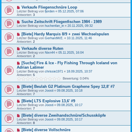
Verkaufe Fliegenschnüre Loop
Letzter Beitrag von
fjorden
«
05.12.2025, 07:06
Antworten:
3
Suche Zeitschrift Fliegenfischen 1984 - 1989
Letzter Beitrag von
huchenfan_in
«
20.11.2025, 09:32
[Biete] Hardy Marquis 8/9 + zwei Wechselspulen
Letzter Beitrag von
GerhardW.E.
«
10.11.2025, 11:46
Antworten:
2
Verkaufe diverse Ruten
Letzter Beitrag von
Nixn44
«
05.11.2025, 16:04
Antworten:
2
[Suche] Fire & Ice - Fly Fishing Through Iceland von
Adrian Latimer
Letzter Beitrag von
chrissie1971
«
18.09.2025, 10:37
Antworten:
5
Bewertung: 0.04%
[Biete] Beulah G2 Platinum Graphene Spey 12,8' #7
Letzter Beitrag von
Joosti
«
09.08.2025, 10:18
Antworten:
7
[Biete] LTS Explosive 13,6' #9
Letzter Beitrag von
Joosti
«
09.08.2025, 10:17
Antworten:
7
[Biete] diverse Zweihandschnüre/Schussköpfe
Letzter Beitrag von
Joosti
«
09.08.2025, 10:17
Antworten:
8
[Biete] diverse Vollschnüre