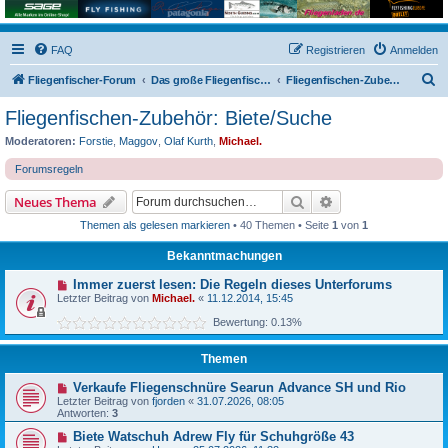
FAQ
Registrieren
Anmelden
S
Fliegenfischer-Forum
Das große Fliegenfischer-Forum!
Fliegenfischen-Zubehör: Biete/Suche
u
Fliegenfischen-Zubehör: Biete/Suche
c
Moderatoren:
Forstie
,
Maggov
,
Olaf Kurth
,
Michael.
h
Forumsregeln
e
Suche
Erweiterte Suche
Neues Thema
Themen als gelesen markieren
• 40 Themen • Seite
1
von
1
Bekanntmachungen
Immer zuerst lesen: Die Regeln dieses Unterforums
Letzter Beitrag von
Michael.
«
11.12.2014, 15:45
Bewertung: 0.13%
Themen
Verkaufe Fliegenschnüre Searun Advance SH und Rio
Letzter Beitrag von
fjorden
«
31.07.2026, 08:05
Antworten:
3
Biete Watschuh Adrew Fly für Schuhgröße 43