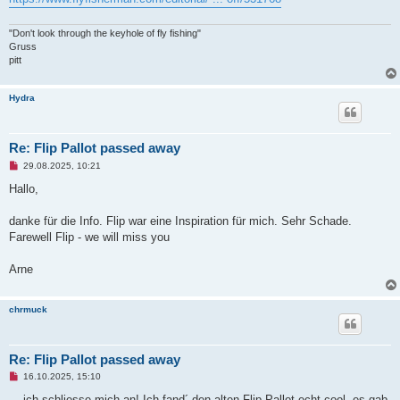
r
B
e
"Don't look through the keyhole of fly fishing"
i
t
Gruss
r
pitt
a
g
Hydra
Re: Flip Pallot passed away
U
29.08.2025, 10:21
n
g
Hallo,
e
l
e
danke für die Info. Flip war eine Inspiration für mich. Sehr Schade.
s
Farewell Flip - we will miss you
e
n
e
Arne
r
B
e
i
chrmuck
t
r
a
g
Re: Flip Pallot passed away
U
16.10.2025, 15:10
n
g
... ich schliesse mich an! Ich fand´ den alten Flip Pallot echt cool, es gab