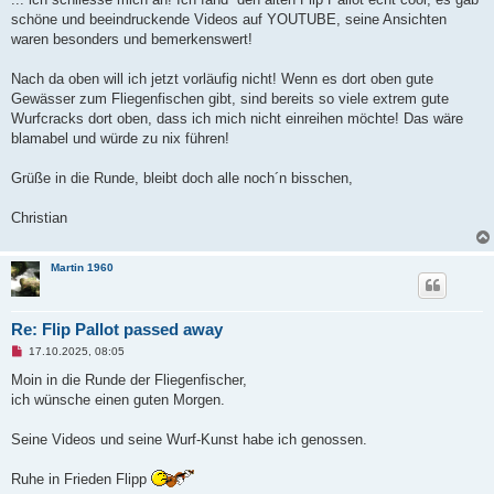
e
schöne und beeindruckende Videos auf YOUTUBE, seine Ansichten
l
e
waren besonders und bemerkenswert!
s
e
n
Nach da oben will ich jetzt vorläufig nicht! Wenn es dort oben gute
e
Gewässer zum Fliegenfischen gibt, sind bereits so viele extrem gute
r
B
Wurfcracks dort oben, dass ich mich nicht einreihen möchte! Das wäre
e
blamabel und würde zu nix führen!
i
t
r
Grüße in die Runde, bleibt doch alle noch´n bisschen,
a
g
Christian
Martin 1960
Re: Flip Pallot passed away
U
17.10.2025, 08:05
n
g
Moin in die Runde der Fliegenfischer,
e
ich wünsche einen guten Morgen.
l
e
s
Seine Videos und seine Wurf-Kunst habe ich genossen.
e
n
e
Ruhe in Frieden Flipp
r