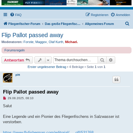
FAQ
Registrieren
Anmelden
S
Fliegenfischer-Forum
Das große Fliegenfischer-Forum!
Allgemeines Forum
u
Flip Pallot passed away
c
Moderatoren:
Forstie
,
Maggov
,
Olaf Kurth
,
Michael.
h
Forumsregeln
e
Suche
Erweiterte
Antworten
Erster ungelesener Beitrag
• 4 Beiträge • Seite
1
von
1
pitt
Flip Pallot passed away
U
29.08.2025, 08:10
n
g
Salut
e
l
e
Eine Legende und ein Pionier des Fliegenfischens in Salzwasser ist
s
verstorben.
e
n
e
https://www.flyfisherman.com/editorial/ ... off/531768