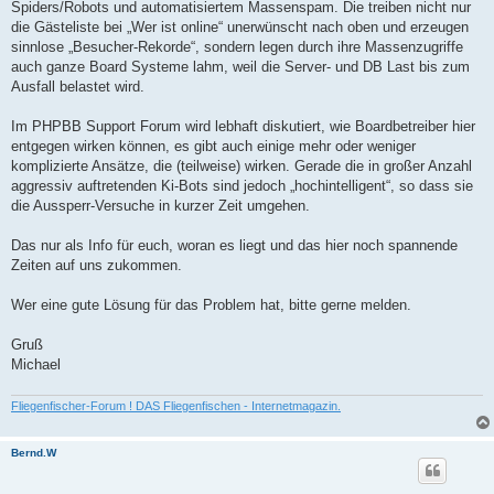
Spiders/Robots und automatisiertem Massenspam. Die treiben nicht nur
e
n
die Gästeliste bei „Wer ist online“ unerwünscht nach oben und erzeugen
e
sinnlose „Besucher-Rekorde“, sondern legen durch ihre Massenzugriffe
r
B
auch ganze Board Systeme lahm, weil die Server- und DB Last bis zum
e
Ausfall belastet wird.
i
t
r
Im PHPBB Support Forum wird lebhaft diskutiert, wie Boardbetreiber hier
a
g
entgegen wirken können, es gibt auch einige mehr oder weniger
komplizierte Ansätze, die (teilweise) wirken. Gerade die in großer Anzahl
aggressiv auftretenden Ki-Bots sind jedoch „hochintelligent“, so dass sie
die Aussperr-Versuche in kurzer Zeit umgehen.
Das nur als Info für euch, woran es liegt und das hier noch spannende
Zeiten auf uns zukommen.
Wer eine gute Lösung für das Problem hat, bitte gerne melden.
Gruß
Michael
Fliegenfischer-Forum ! DAS Fliegenfischen - Internetmagazin.
Bernd.W