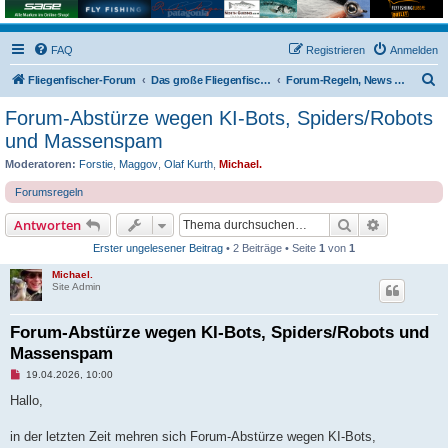
FAQ
Registrieren
Anmelden
S
Fliegenfischer-Forum
Das große Fliegenfischer-Forum!
Forum-Regeln, News und Änderungen
u
Forum-Abstürze wegen KI-Bots, Spiders/Robots
c
und Massenspam
h
Moderatoren:
Forstie
,
Maggov
,
Olaf Kurth
,
Michael.
e
Forumsregeln
Suche
Erweiterte
Antworten
Erster ungelesener Beitrag
• 2 Beiträge • Seite
1
von
1
Michael.
Site Admin
Forum-Abstürze wegen KI-Bots, Spiders/Robots und
Massenspam
U
19.04.2026, 10:00
n
g
Hallo,
e
l
e
in der letzten Zeit mehren sich Forum-Abstürze wegen KI-Bots,
s