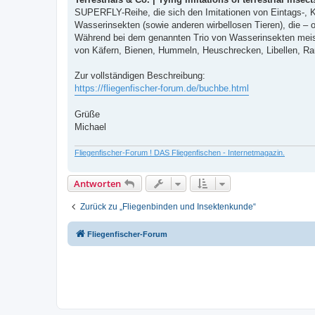
e
SUPERFLY-Reihe, die sich den Imitationen von Eintags-, Kö
r
B
Wasserinsekten (sowie anderen wirbellosen Tieren), die – o
e
Während bei dem genannten Trio von Wasserinsekten meist 
i
t
von Käfern, Bienen, Hummeln, Heuschrecken, Libellen, Rau
r
a
g
Zur vollständigen Beschreibung:
https://fliegenfischer-forum.de/buchbe.html
Grüße
Michael
Fliegenfischer-Forum ! DAS Fliegenfischen - Internetmagazin.
Antworten
Zurück zu „Fliegenbinden und Insektenkunde“
Fliegenfischer-Forum