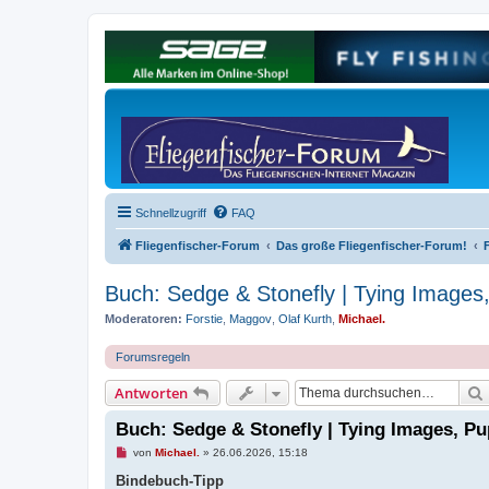
Schnellzugriff
FAQ
Fliegenfischer-Forum
Das große Fliegenfischer-Forum!
Buch: Sedge & Stonefly | Tying Images
Moderatoren:
Forstie
,
Maggov
,
Olaf Kurth
,
Michael.
Forumsregeln
Antworten
Buch: Sedge & Stonefly | Tying Images, P
U
von
Michael.
»
26.06.2026, 15:18
n
g
Bindebuch-Tipp