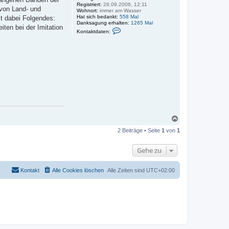
Registriert:
28.09.2006, 12:11
 von Land- und
Wohnort:
immer am Wasser
Hat sich bedankt:
558 Mal
st dabei Folgendes:
Danksagung erhalten:
1265 Mal
ten bei der Imitation
K
Kontaktdaten:
o
n
t
a
k
t
d
a
t
e
n
v
o
n
N
M
a
i
2 Beiträge • Seite
1
von
1
c
c
h
h
a
o
Gehe zu
e
b
l
e
.
n
Kontakt
Alle Cookies löschen
Alle Zeiten sind
UTC+02:00