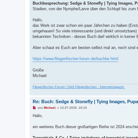
e
Buchbesprechung: Sedge & Stonefly | Tying Images, P
l
e
Stadien, von der Nymphe/Larve über den Schlupf bis zum fe
s
e
n
Hallo,
e
das Werk ist zwar schon ein paar Jährchen zu haben (Erstau
r
B
umgehauen! So viele interessante (und direkt umsetzbare) I
e
bekannten Techniken - dieses Buch darf wirklich in keiner B
i
t
r
Aber schaut es Euch am besten selbst mal an, noch sind e
a
g
https://www.fliegenfischer-forum.de/buchbe.html
Grüße
Michael
Fliegenfischer-Forum ! DAS Fliegenfischen - Internetmagazin.
Re: Buch: Sedge & Stonefly | Tying Images, Pup
U
von
Michael.
»
13.07.2026, 19:10
n
g
Hallo,
e
l
e
ein weiteres Buch dieser großartigen Reihe ist 2024 erschi
s
e
n
Terrestrials & Co. | Tying imitations of terrestrial inse