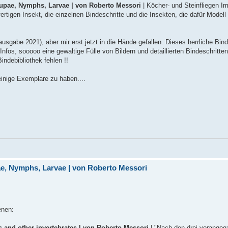
upae, Nymphs, Larvae | von Roberto Messori
| Köcher- und Steinfliegen Im
rtigen Insekt, die einzelnen Bindeschritte und die Insekten, die dafür Model
sgabe 2021), aber mir erst jetzt in die Hände gefallen. Dieses herrliche Bin
nfos, sooooo eine gewaltige Fülle von Bildern und detaillierten Bindeschritte
indebibliothek fehlen !!
inige Exemplare zu haben....
ae, Nymphs, Larvae | von Roberto Messori
enen:
cts and other invertebrates | von Roberto Messori
| "Nach den drei vorange