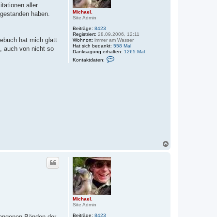
itationen aller
Michael.
l gestanden haben.
Site Admin
Beiträge:
8423
Registriert:
28.09.2006, 12:11
debuch hat mich glatt
Wohnort:
immer am Wasser
Hat sich bedankt:
558 Mal
n, auch von nicht so
Danksagung erhalten:
1265 Mal
K
Kontaktdaten:
o
n
t
a
k
t
d
a
t
e
n
v
o
n
N
M
a
i
c
c
h
h
a
o
e
b
l
e
.
n
Michael.
Site Admin
Beiträge:
8423
gangenen Bänden der