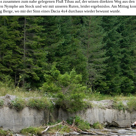
zusammen zum nahe gelegenen Fluß Tibau auf, der seinen direkten Weg aus den Be
en Nymphe am Stock und wir mit unseren Ruten, leider ergebnislos. Am Mittag kon
ng Berge, wo mir der Sinn eines Dacia 4x4 durchaus wieder bewusst wurde.