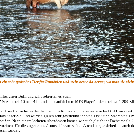
 ein sehr typisches Tier für Rumänien und steht gerne da herum, wo man sie nicht
ie, unser Bulli und ich probierten es aus...
? Nee, „noch 16 mal Bibi und Tina auf deinem MP3 Player“ oder noch ca. 1.200 Kil
rf bei Berlin bis in den Norden von Rumänien, in das malerische Dorf Ciocanesti, 
bends unser Ziel und wurden gleich sehr gastfreundlich von Liviu und Smara von 
eheißen. Nach einem leckeren Abendessen kamen wir auch gleich ins Fachsimpeln
gemeinen. Für die angenehme Atmosphäre am späten Abend sorgte sicherlich auch d
sen wurde...