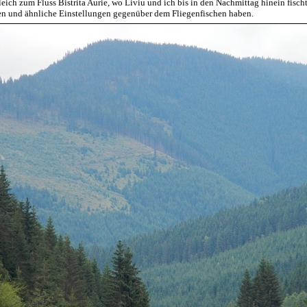
ich zum Fluss Bistrita Aurie, wo Liviu und ich bis in den Nachmittag hinein fisch
hten und ähnliche Einstellungen gegenüber dem Fliegenfischen haben.