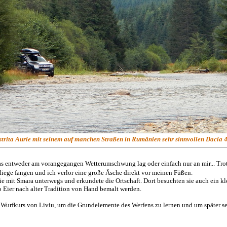
strita Aurie mit seinem auf manchen Straßen in Rumänien sehr sinnvollen Dacia 
 was entweder am vorangegangen Wetterumschwung lag oder einfach nur an mir... Tr
ge fangen und ich verlor eine große Äsche direkt vor meinen Füßen.
e mit Smara unterwegs und erkundete die Ortschaft. Dort besuchten sie auch ein k
 Eier nach alter Tradition von Hand bemalt werden.
Wurfkurs von Liviu, um die Grundelemente des Werfens zu lernen und um später selb