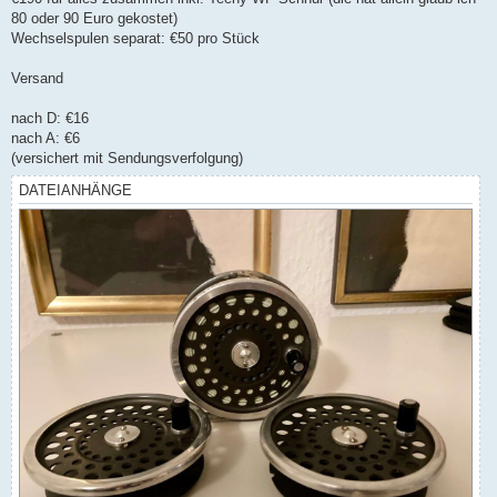
r
B
80 oder 90 Euro gekostet)
e
Wechselspulen separat: €50 pro Stück
i
t
r
Versand
a
g
nach D: €16
nach A: €6
(versichert mit Sendungsverfolgung)
DATEIANHÄNGE