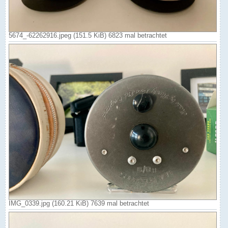
5674_-62262916.jpeg (151.5 KiB) 6823 mal betrachtet
IMG_0339.jpg (160.21 KiB) 7639 mal betrachtet