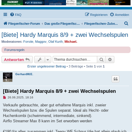
FAQ
Registrieren
Anmelden
S
Fliegenfischer-Forum
Das große Fliegenfischer-Forum!
Fliegenfischen-Zubehör: Biete/Suche
u
[Biete] Hardy Marquis 8/9 + zwei Wechselspulen
c
Moderatoren:
Forstie
,
Maggov
,
Olaf Kurth
,
Michael.
h
Forumsregeln
e
Suche
Erweiterte
Antworten
Erster ungelesener Beitrag
• 3 Beiträge • Seite
1
von
1
GerhardW.E.
[Biete] Hardy Marquis 8/9 + zwei Wechselspulen
U
26.06.2025, 18:16
n
g
Verkaufe gebrauchte, aber gut erhaltene Marquis inkl. zweier
e
Wechselspulen bzw. die Spulen separat. Ideal als Hecht- oder
l
e
Huchenkombi (schwimmend, intermediate, sinkend).
s
Airflo Streamer Max 8 kann im Set erworben werden
e
n
e
€190 für alles zusammen inkl. Teeny WF Schnur (die hat allein glaub ich