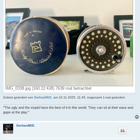
IMG_0338.jpg (160.22 KiB) 7639 mal betrachtet
Zuletzt geändert von
GerhardW.E.
am 10.11.2025, 11:45, insgesamt 1-mal geändert.
"The ugly and the stupid have the best of it in this world. They can sit at their ease and
gape at the play."
GerhardW.E.