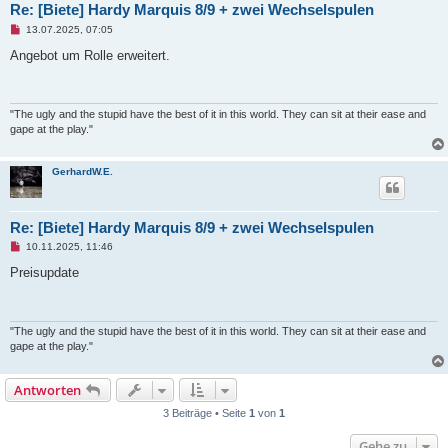
Re: [Biete] Hardy Marquis 8/9 + zwei Wechselspulen
U
13.07.2025, 07:05
n
g
Angebot um Rolle erweitert.
e
l
e
s
e
"The ugly and the stupid have the best of it in this world. They can sit at their ease and
n
gape at the play."
e
r
B
GerhardW.E.
e
i
t
r
a
Re: [Biete] Hardy Marquis 8/9 + zwei Wechselspulen
g
U
10.11.2025, 11:46
n
g
Preisupdate
e
l
e
s
e
"The ugly and the stupid have the best of it in this world. They can sit at their ease and
n
gape at the play."
e
r
B
Antworten
e
i
3 Beiträge • Seite
1
von
1
t
r
a
Gehe zu