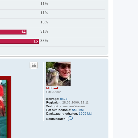
11%
11%
13%
31%
14
33%
15
Michael.
Site Admin
Beiträge:
8423
Registriert:
28.09.2006, 12:11
Wohnort:
immer am Wasser
Hat sich bedankt:
558 Mal
Danksagung erhalten:
1265 Mal
K
Kontaktdaten:
o
n
t
a
k