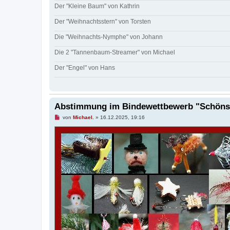
Der "Kleine Baum" von Kathrin
Der "Weihnachtsstern" von Torsten
Die "Weihnachts-Nymphe" von Johann
Die 2 "Tannenbaum-Streamer" von Michael
Der "Engel" von Hans
Abstimmung im Bindewettbewerb "Schönst
U
von
Michael.
»
16.12.2025, 19:16
n
g
e
l
e
s
e
n
e
r
B
e
i
t
r
a
g