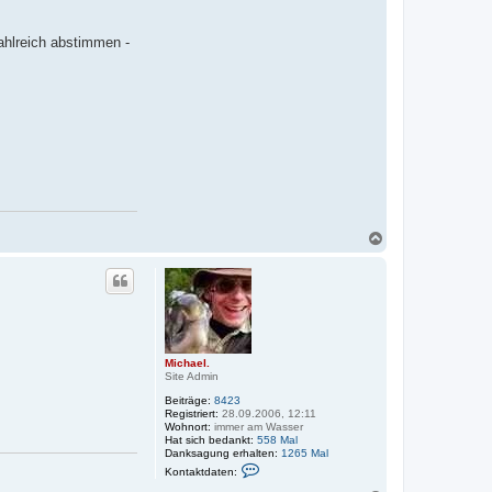
zahlreich abstimmen -
N
a
c
h
o
b
e
n
Michael.
Site Admin
Beiträge:
8423
Registriert:
28.09.2006, 12:11
Wohnort:
immer am Wasser
Hat sich bedankt:
558 Mal
Danksagung erhalten:
1265 Mal
K
Kontaktdaten:
o
n