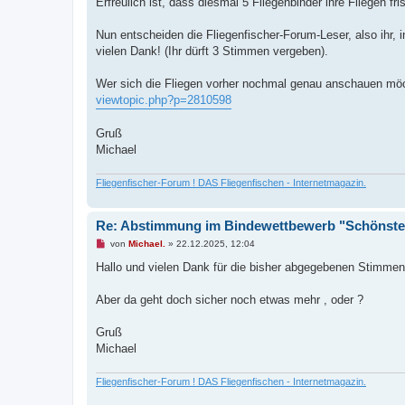
Erfreulich ist, dass diesmal 5 Fliegenbinder ihre Fliegen fr
Nun entscheiden die Fliegenfischer-Forum-Leser, also ihr, 
vielen Dank! (Ihr dürft 3 Stimmen vergeben).
Wer sich die Fliegen vorher nochmal genau anschauen möch
viewtopic.php?p=2810598
Gruß
Michael
Fliegenfischer-Forum ! DAS Fliegenfischen - Internetmagazin.
Re: Abstimmung im Bindewettbewerb "Schönste 
U
von
Michael.
»
22.12.2025, 12:04
n
g
Hallo und vielen Dank für die bisher abgegebenen Stimmen
e
l
e
Aber da geht doch sicher noch etwas mehr , oder ?
s
e
n
Gruß
e
Michael
r
B
e
Fliegenfischer-Forum ! DAS Fliegenfischen - Internetmagazin.
i
t