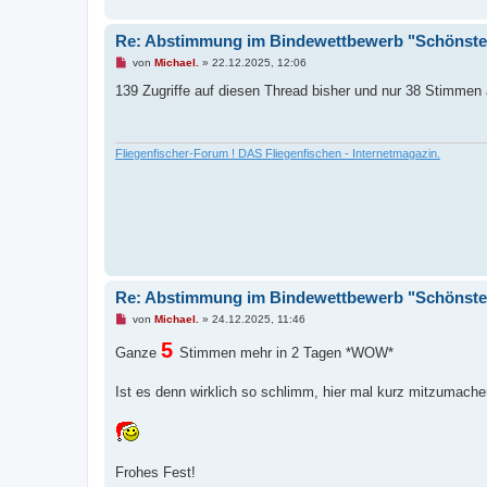
r
a
g
Re: Abstimmung im Bindewettbewerb "Schönste 
U
von
Michael.
»
22.12.2025, 12:06
n
g
139 Zugriffe auf diesen Thread bisher und nur 38 Stimme
e
l
e
s
e
Fliegenfischer-Forum ! DAS Fliegenfischen - Internetmagazin.
n
e
r
B
e
i
t
r
a
g
Re: Abstimmung im Bindewettbewerb "Schönste 
U
von
Michael.
»
24.12.2025, 11:46
n
g
5
Ganze
Stimmen mehr in 2 Tagen *WOW*
e
l
e
Ist es denn wirklich so schlimm, hier mal kurz mitzumache
s
e
n
e
r
B
Frohes Fest!
e