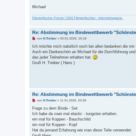
i
t
Michael
r
a
g
Fliegenfischer-Forum ! DAS Fliegenfischen - Internetmagazin.
Re: Abstimmung im Bindewettbewerb "Schönste 
U
von
H.Treiber
»
03.01.2026, 16:18
n
g
Ich möchte mich natürlich noch bei allen bedanken die mi
e
Auch ein Dankeschön an Michael für die Durchführung und
l
e
das jeder Teilnehmer erhalten hat.
s
Gruß H. Treiber ( Hans )
e
n
e
r
B
e
i
t
r
Re: Abstimmung im Bindewettbewerb "Schönste 
a
g
U
von
H.Treiber
»
11.01.2026, 20:28
n
g
Frage zu dem Binde - Set.
e
Ich habe da zwei mal elastic - tungsten erhalten.
l
e
ein mal für Koppen - Bauchschild
s
ein mal für Koppen - Kopf
e
n
Hat da jemand Erfahrung wie man diese Teile verwendet.
e
Gruß Hans